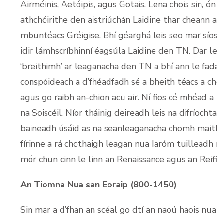
Airméinis, Aetóipis, agus Gotais. Lena chois sin, 
athchóirithe den aistriúchán Laidine thar cheann
mbuntéacs Gréigise. Bhí géarghá leis seo mar síos t
idir lámhscríbhinní éagsúla Laidine den TN. Dar le 
‘breithimh’ ar leaganacha den TN a bhí ann le fada
conspóideach a d’fhéadfadh sé a bheith téacs a ch
agus go raibh an-chion acu air. Ní fios cé mhéad a 
na Soiscéil. Níor tháinig deireadh leis na difríochta
baineadh úsáid as na seanleaganacha chomh maith
fírinne a rá chothaigh leagan nua Iaróm tuilleadh
mór chun cinn le linn an Renaissance agus an Reifi
An Tiomna Nua san Eoraip (800-1450)
Sin mar a d’fhan an scéal go dtí an naoú haois nua