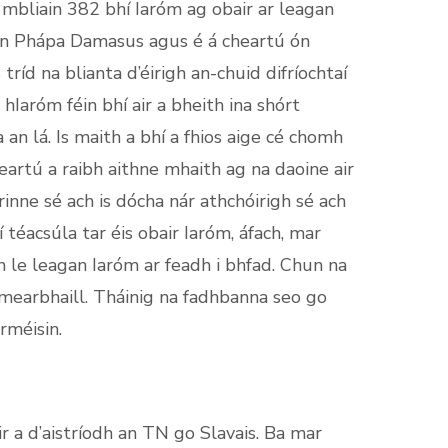
ón mbliain 382 bhí Iaróm ag obair ar leagan
 an Phápa Damasus agus é á cheartú ón
ríd na blianta d’éirigh an-chuid difríochtaí
hIaróm féin bhí air a bheith ina shórt
 an lá. Is maith a bhí a fhios aige cé chomh
eartú a raibh aithne mhaith ag na daoine air
rinne sé ach is dócha nár athchóirigh sé ach
í téacsúla tar éis obair Iaróm, áfach, mar
 le leagan Iaróm ar feadh i bhfad. Chun na
 mearbhaill. Tháinig na fadhbanna seo go
rméisin.
ir a d’aistríodh an TN go Slavais. Ba mar