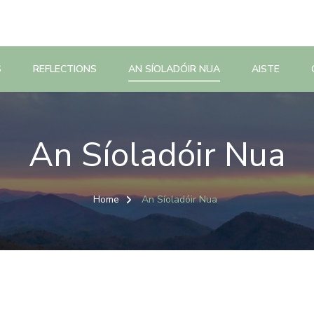
S
REFLECTIONS
AN SÍOLADÓIR NUA
AISTE
An Síoladóir Nua
Home
An Síoladóir Nua