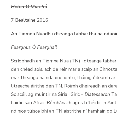
Helen Ó Murchú
7 Bealtaine 2016
An Tiomna Nuadh i dteanga labhartha na ndaoi
Fearghus Ó Fearghail
Scríobhadh an Tiomna Nua (TN) i dteanga labhar
den chéad aois, ach de réir mar a scaip an Chríost
mar theanga na ndaoine iontu, tháinig éileamh ar 
litreacha áirithe den TN. Roimh dheireadh an dara
Soiscéil ag muintir na Siria i Siric –
Diatessaron
Tat
Laidin san Afraic Rómhánach agus b’fhéidir in Ain
nó níos túisce bhí an TN aistrithe ní hamháin go La