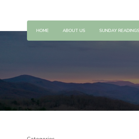
Reflections on the Sunday readings
Sunday Scripture Online
HOME
ABOUT US
SUNDAY READING