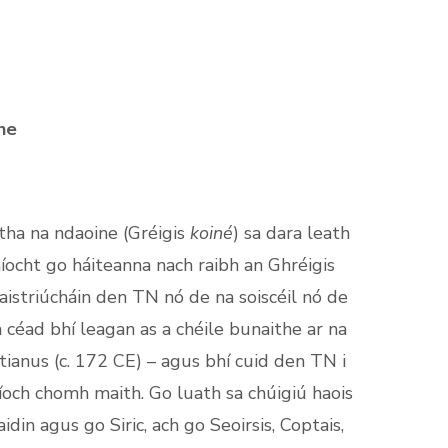
ne
tha na ndaoine (Gréigis
koiné
) sa dara leath
aíocht go háiteanna nach raibh an Ghréigis
aistriúcháin den TN nó de na soiscéil nó de
 céad bhí leagan as a chéile bunaithe ar na
ianus (c. 172 CE) – agus bhí cuid den TN i
tíoch chomh maith. Go luath sa chúigiú haois
idin agus go Siric, ach go Seoirsis, Coptais,