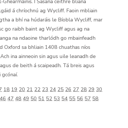
-Ghearmáinis. I Sasana ceithre bliana
gáid á chríochnú ag Wycliff. Faoin mbliain
gtha a bhí na húdaráis le Bíobla Wycliff, mar
isc go raibh baint ag Wycliff agus ag na
 dteanga na ndaoine tharlódh go mbainfeadh
ad Oxford sa bhliain 1408 chuathas níos
 Ach ina ainneoin sin agus uile leanadh de
agus de beith á scaipeadh. Tá breis agus
 gcónaí.
7
18
19
20
21
22
23
24
25
26
27
28
29
30
46
47
48
49
50
51
52
53
54
55
56
57
58