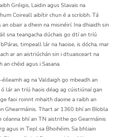
ibh Gréigis, Laidin agus Slavais na
um Coireall aibítir chun é a scríobh. Tá
an obair a dhein na misinéirí. Ina dhiaidh sin
áil sna teangacha dúchais go dtí an tríú
i bPáras, timpeall lár na haoise, is dócha, mar
ch ar an aistriúchán sin i dtuaisceart na
h an chéid agus i Sasana.
n-éileamh ag na Valdaigh go mbeadh an
 ó lár an tríú haois déag ag cúistiúnaí gan
ige faoi roinnt mhaith daoine a raibh an
an Ghearmáinis. Thart ar 1360 bhí an Bíobla
ise céanna bhí an TN aistrithe go Gearmáinis
g agus in Tepl sa Bhoihéim. Sa bhliain