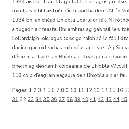
1384 aistríodh an TN go hOllainnis agus go hÍseal
roimhe sin bhí aistriúchán liteartha den TN ón Vul
1384 bhí an chéad Bhíobla Béarla ar fáil. Ní róthó
a tugadh air feasta. Bhí amhras ag gabháil leis to
Lollardaigh leis, agus toisc go raibh sé le fáil i
daoine gan oideachas míbhrí as an téacs. Ag Sion
déine in aghaidh an Bhíobla i dteanga na ndaoine.
bheith ag déanamh cóipeanna de Bhíobla Wycliff 
150 cóip d’eagráin éagsúla den Bhíobla sin ar fáil i
Pages:
1
2
3
4
5
6
7
8
9
10
11
12
13
14
15
16
1
31
32
33
34
35
36
37
38
39
40
41
42
43
44
45