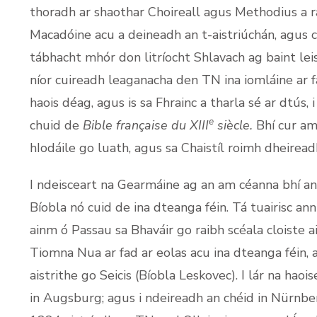
thoradh ar shaothar Choireall agus Methodius a ra
Macadóine acu a deineadh an t-aistriúchán, agus ch
tábhacht mhór don litríocht Shlavach ag baint leis 
níor cuireadh leaganacha den TN ina iomláine ar f
haois déag, agus is sa Fhrainc a tharla sé ar dtús, 
e
chuid de
Bible française du XIII
siècle.
Bhí cur ama
hIodáile go luath, agus sa Chaistíl roimh dheiread
I ndeisceart na Gearmáine ag an am céanna bhí a
Bíobla nó cuid de ina dteanga féin. Tá tuairisc ann
ainm ó Passau sa Bhaváir go raibh scéala cloiste a
Tiomna Nua ar fad ar eolas acu ina dteanga féin, 
aistrithe go Seicis (Bíobla Leskovec). I lár na hao
in Augsburg; agus i ndeireadh an chéid in Nürnber