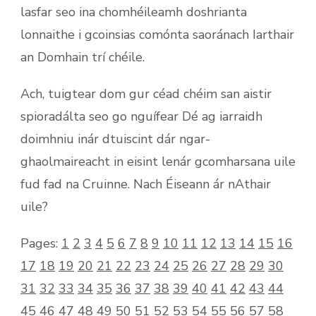
lasfar seo ina chomhéileamh doshrianta
lonnaithe i gcoinsias comónta saoránach Iarthair
an Domhain trí chéile.
Ach, tuigtear dom gur céad chéim san aistir
spioradálta seo go nguífear Dé ag iarraidh
doimhniu inár dtuiscint dár ngar-
ghaolmaireacht in eisint lenár gcomharsana uile
fud fad na Cruinne. Nach Éiseann ár nAthair
uile?
Pages:
1
2
3
4
5
6
7
8
9
10
11
12
13
14
15
16
17
18
19
20
21
22
23
24
25
26
27
28
29
30
31
32
33
34
35
36
37
38
39
40
41
42
43
44
45
46
47
48
49
50
51
52
53
54
55
56
57
58