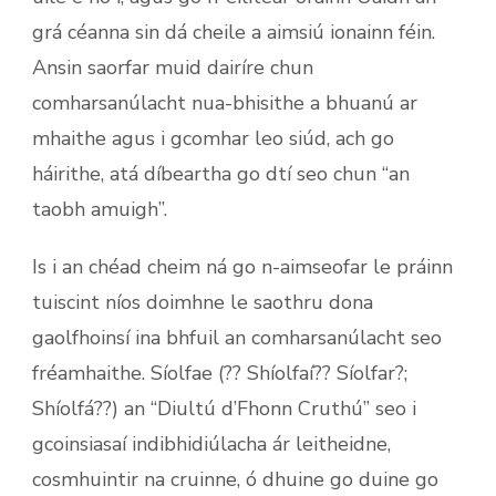
grá céanna sin dá cheile a aimsiú ionainn féin.
Ansin saorfar muid dairíre chun
comharsanúlacht nua-bhisithe a bhuanú ar
mhaithe agus i gcomhar leo siúd, ach go
háirithe, atá díbeartha go dtí seo chun “an
taobh amuigh”.
Is i an chéad cheim ná go n-aimseofar le práinn
tuiscint níos doimhne le saothru dona
gaolfhoinsí ina bhfuil an comharsanúlacht seo
fréamhaithe. Síolfae (?? Shíolfaí?? Síolfar?;
Shíolfá??) an “Diultú d’Fhonn Cruthú” seo i
gcoinsiasaí indibhidiúlacha ár leitheidne,
cosmhuintir na cruinne, ó dhuine go duine go