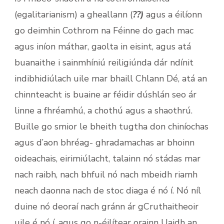
(egalitarianism) a gheallann (
??)
agus a éilíonn
go deimhin Cothrom na Féinne do gach mac
agus iníon máthar, gaolta in eisint, agus atá
buanaithe i sainmhíniú reiligiúnda dár ndínit
indibhidiúlach uile mar bhaill Chlann Dé, atá an
chinnteacht is buaine ar féidir dúshlán seo ár
linne a fhréamhú, a chothú agus a shaothrú.
Buille go smior le bheith tugtha don chiníochas
agus d’aon bhréag- ghradamachas ar bhoinn
oideachais, eirimiúlacht, talainn nó stádas mar
nach raibh, nach bhfuil nó nach mbeidh riamh
neach daonna nach de stoc diaga é nó í. Nó níl
duine nó deoraí nach gránn ár gCruthaitheoir
uile é nó í, agus go n-éilítear orainn Uaidh an