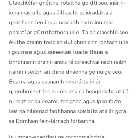
Claochlófar gnéithe, folaithe go dtí seo, inár n-
ionannas uile agus áilleacht spioradálta a
ghabhann leo i nua-nascadh eadrainn mar
pháistí ár gCruthathóra uile. Tá an claochlú seo
éilithe orainn toisc an dul chun cinn iontach uile
i gcumais agus saineolais luaite thuas a
bhronnann orainn anois féidireachtaí nach raibh
riamh i seilbh an chine dhaonna go nuige seo.
Bearna agus easnamh mhorálta in ár
gcomhroinnt leo is cúis leis na heagóracha atá á
n-imirt ar na dearóil tréigthe agus
ipso facto
leis na hiliomad fadhbanna soisíalta atá ár gcrá
sa Domhain féin-lárnach forbartha.
Is i mbeo-shaothrú na cothromaíochta