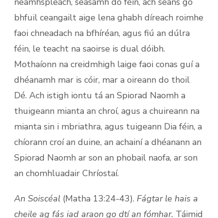
neamhspleách, seasamh dó féin, ach seans go
bhfuil ceangailt aige lena ghabh díreach roimhe
faoi chneadach na bfhíréan, agus fiú an dúlra
féin, le teacht na saoirse is dual dóibh.
Mothaíonn na creidmhigh laige faoi conas guí a
dhéanamh mar is cóir, mar a oireann do thoil
Dé. Ach istigh iontu tá an Spiorad Naomh a
thuigeann mianta an chroí, agus a chuireann na
mianta sin i mbriathra, agus tuigeann Dia féin, a
chíorann croí an duine, an achainí a dhéanann an
Spiorad Naomh ar son an phobail naofa, ar son
an chomhluadair Chríostaí.
An Soiscéal
(Matha 13:24-43).
Fágtar le hais a
cheile ag fás iad araon go dtí an fómhar.
Táimid