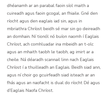
dhéanamh ar an parabal faoin síol maith a
cuireadh agus faoin gcogal, an fhiaile. Gné den
ríocht agus den eaglais iad sin, agus in
mbriathra Chríost beidh sé mar sin go deireadh
an domhain. Ní tionól nó buíon naomh í Eaglais
Chríost, ach comhluadar ina mbeidh an t-olc
agus an mhaith taobh le taobh, ag imirt ar a
cheile. Ná déaradh scannail linn nach Eaglais
Chríost í a thuilleadh an Eaglais. Beidh siad ann,
agus ní choir go gcuirfeadh siad isteach ar an
fhás agus an naofacht is dual do ríocht Dé agus
d’Eaglais Naofa Chríost.