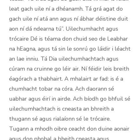
leat gach uile ní a dhéanamh. Tá grá agat do
gach uile ní atá ann agus ní ábhar déistine duit
aon ní dá ndearna tú”. Uilechumhacht agus
trócaire Dé is téama don chuid seo de Leabhar
na hEagna, agus tá sin le sonrú go láidir i léacht
an lae inniu. Tá Dia uilechumhachtach agus
cúram na cruinne go léir air. Ní féidir leis breith
éagórach a thabhairt. A mhalairt ar fad: is é a
chumhacht tobar na córa. Ach daorann sé
uabhar agus éirí in airde. Ach bíodh go bhfuil sé
uilechumhachtach is cneasta an bhreith a
thugann sé agus rialaíonn sé le trócaire.
Tugann a mhodh oibre ceacht don duine aonair
agus don phobal a bheith cneasta agus