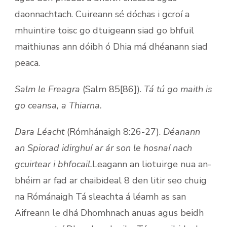
daonnachtach. Cuireann sé dóchas i gcroí a
mhuintire toisc go dtuigeann siad go bhfuil
maithiunas ann dóibh ó Dhia má dhéanann siad
peaca.
Salm le Freagra
(Salm 85[86]).
Tá tú go maith is
go ceansa, a Thiarna.
Dara Léacht
(Rómhánaigh 8:26-27).
Déanann
an Spiorad idirghuí ar ár son le hosnaí nach
gcuirtear i bhfocail.
Leagann an liotuirge nua an-
bhéim ar fad ar chaibideal 8 den litir seo chuig
na Rómánaigh Tá sleachta á léamh as san
Aifreann le dhá Dhomhnach anuas agus beidh