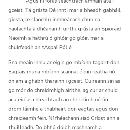
Agus ní forás seachtrach amháin atá i
gceist. Tá grásta Dé innti mar a bheadh gabháil,
giosta, le claochlú inmheánach chun na
naofachta a dhéanamh uirthi, grásta an Spioraid
Naoimh a hathrú ó ghlóir go glóir, mar a
chuirfeadh an tAspal Pól é.
Sna meáin inniu ar éigin go mbíonn tagairt don
Eaglais muna mbíonn scannal éigin reatha nó
ón am a ghabh tharainn i gceist. Cuireann sin as
go mór do chreidmhigh áirithe, ag cur ar chuid
acu éirí as chleachtadh an chreidimh nó fiú
drom láimhe a thabhairt don eaglais agus don
chreideamh féin. Ní fhéachann siad Críost ann a
thuilleadh. Do bhfiú dóibh machnamh a