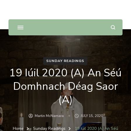
Sunday Scripture Online
Reflections on the Sunday readings
SUNDAY READINGS
19 Iúil 2020 (A) An Séú
Domhnach Déag Saor
(A)
Martin McNamara
JULY 15, 2020
Home
Sunday Readings
19 Iúil 2020 (A) An Séú