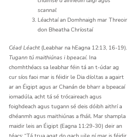
chuimse d’ainneoin laigí agus
scannal
Léachtaí an Domhnaigh mar Threoir
don Bheatha Chríostaí
Céad Léacht
(Leabhar na hEagna 12:13, 16-19).
Tugann tú maithiúnas i bpeacaí.
Ina
chomhthéacs sa leabhar féin tá an t-údar ag
cur síos faoi mar is féidir le Dia díoltas a agairt
ar an Éigipt agus ar Chanán de bharr a bpeacaí
iomadúla, acht tá sé trócaireach agus
foighdeach agus tugann sé deis dóibh aithrí a
dhéanmh agus maithiúnas a fháil. Mar shampla
maidir leis an Éigipt (Eagna 11:29-30) deir an
téacs: “Tá trua agat do gach uile ní mar is féidir