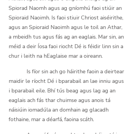
Spiorad Naomh agus ag gníomhú faoi stiúir an
Spioraid Naoimh. Is faoi stiuir Chriost aiséirithe,
agus an Spioraid Naoimh agus le toil an Athar,
a mbeidh tus agus fás ag an eaglais. Mar sin, an
méid a deir Íosa faoi riocht Dé is féidir linn sin a
chur i leith na hEaglaise mar a oireann.
Is fíor sin ach go háirithe faoin a deirtear
maidir le ríocht Dé i bparabail an lae inniu agus
i bparabail eile. Bhí tús beag agus lag ag an
eaglais ach fás thar chuimse agus anois tá
náisiúin iomadúla an domhain ag glacadh
fothaine, mar a déarfá, faoina scáth.