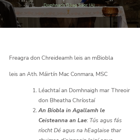
Domhnach Déag Saor (A)
Freagra don Chreideamh leis an mBiobla
leis an Ath. Máirtín Mac Conmara, MSC
Léachtaí an Domhnaigh mar Threoir
don Bheatha Chríostaí
An Bíobla in Agallamh le
Ceisteanna an Lae
:
Tús agus fás
ríocht Dé agus na hEaglaise thar