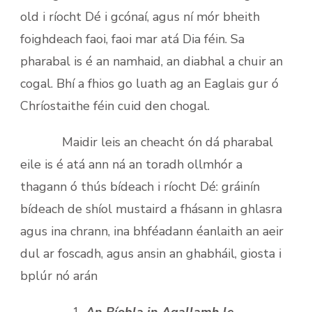
old i ríocht Dé i gcónaí, agus ní mór bheith
foighdeach faoi, faoi mar atá Dia féin. Sa
pharabal is é an namhaid, an diabhal a chuir an
cogal. Bhí a fhios go luath ag an Eaglais gur ó
Chríostaithe féin cuid den chogal.
Maidir leis an cheacht ón dá pharabal
eile is é atá ann ná an toradh ollmhór a
thagann ó thús bídeach i ríocht Dé: gráinín
bídeach de shíol mustaird a fhásann in ghlasra
agus ina chrann, ina bhféadann éanlaith an aeir
dul ar foscadh, agus ansin an ghabháil, giosta i
bplúr nó arán
An Bíobla in Agallamh le