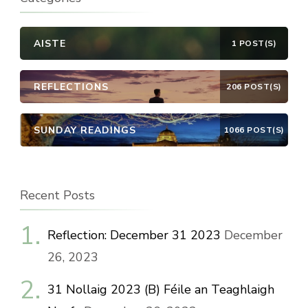
AISTE
1 POST(S)
REFLECTIONS
206 POST(S)
SUNDAY READINGS
1066 POST(S)
Recent Posts
Reflection: December 31 2023
December
26, 2023
31 Nollaig 2023 (B) Féile an Teaghlaigh