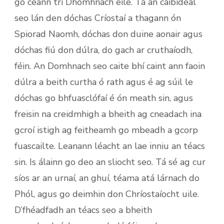
go ceann trí Dhomhnach eile. Tá an caibideal
seo lán den dóchas Críostaí a thagann ón
Spiorad Naomh, dóchas don duine aonair agus
dóchas fiú don dúlra, do gach ar cruthaíodh,
féin. An Domhnach seo caite bhí caint ann faoin
dúlra a beith curtha ó rath agus é ag súil le
dóchas go bhfuasclófaí é ón meath sin, agus
freisin na creidmhigh a bheith ag cneadach ina
gcroí istigh ag feitheamh go mbeadh a gcorp
fuascailte. Leanann léacht an lae inniu an téacs
sin. Is álainn go deo an sliocht seo. Tá sé ag cur
síos ar an urnaí, an ghuí, téama atá lárnach do
Phól, agus go deimhin don Chríostaíocht uile.
D’fhéadfadh an téacs seo a bheith