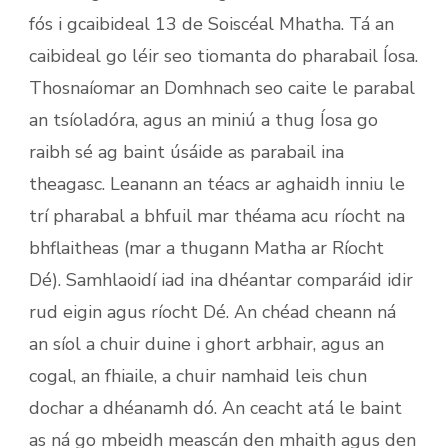
fós i gcaibideal 13 de Soiscéal Mhatha. Tá an
caibideal go léir seo tiomanta do pharabail Íosa.
Thosnaíomar an Domhnach seo caite le parabal
an tsíoladóra, agus an miniú a thug Íosa go
raibh sé ag baint úsáide as parabail ina
theagasc. Leanann an téacs ar aghaidh inniu le
trí pharabal a bhfuil mar théama acu ríocht na
bhflaitheas (mar a thugann Matha ar Ríocht
Dé). Samhlaoidí iad ina dhéantar comparáid idir
rud eigin agus ríocht Dé. An chéad cheann ná
an síol a chuir duine i ghort arbhair, agus an
cogal, an fhiaile, a chuir namhaid leis chun
dochar a dhéanamh dó. An ceacht atá le baint
as ná go mbeidh meascán den mhaith agus den