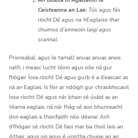
Ceisteanna an Lae
: Tús agus fás
ríocht Dé agus na hEaglaise thar
chuimse d’ainneoin laigí agus
scannal.
Prionsabal, agus le tamall anuas anuas anois
nath, i measc lucht léinn agus eile ná gur
fhógair Íosa ríocht Dé agus gurb é a d’eascair as
ná an Eaglais. Is fíor ar ndóigh gur chraobhscaoil
Íosa ríocht Dé agus nár bhain sé úsáid as an
téarna eaglais, ná nár fhág sé aon bhunreacht
don eaglais a thiocfaidh níos déanaí. Ach
d’fhógair sé ríocht Dé faoi mar ba thoil leis an
Athair, agus sin agus é ungtha chuige ag an