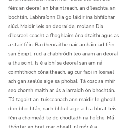
féin: an deoraí, an bhaintreach, an díleachta, an
bochtán. Labhraíonn Dia go láidir ina bhfábhar
siúd. Maidir leis an deoraí de, molann Dia
d’Iosrael ceacht a fhoghlaim óna dtaithí agus as
a stair féin. Ba dheoraithe uair amháin iad féin
san Éigipt, rud a chabhródh leo anam an deoraí
a thuiscint. Is é a bhí sa deoraí san am ná
coimhthíoch cónaitheach, ag cur faoi in Iosrael
ach gan sealús aige sa phobal. Tá cosc sa mhír
seo chomh maith ar ús a iarraidh ón bhochtán.
Tá tagairt an-tuisceanach ann maidir le gheall
don bhochtán, nach bhfuil aige ach a bhrat leis
féin a choimeád te do chodladh na hoíche. Má
thógtar an brat mar gheall, ní mór é a