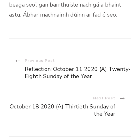
beaga seo”, gan barrthuisle nach gá a bhaint
astu. Ábhar machnaimh dúinn ar fad é seo.
Post
Previous Post
Reflection: October 11 2020 (A) Twenty-
Navigation
Eighth Sunday of the Year
Next Post
October 18 2020 (A) Thirtieth Sunday of
the Year