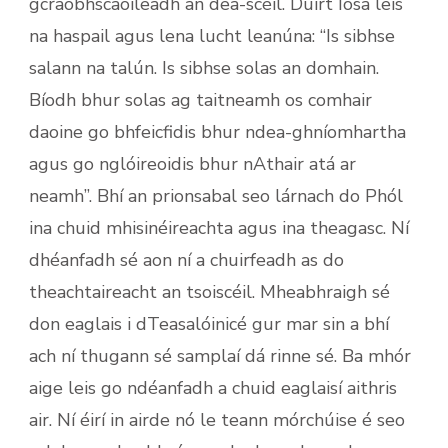
gcraobhscaoileadh an dea-scéil. Dúirt Íosa leis
na haspail agus lena lucht leanúna: “Is sibhse
salann na talún. Is sibhse solas an domhain.
Bíodh bhur solas ag taitneamh os comhair
daoine go bhfeicfidis bhur ndea-ghníomhartha
agus go nglóireoidis bhur nAthair atá ar
neamh”. Bhí an prionsabal seo lárnach do Phól
ina chuid mhisinéireachta agus ina theagasc. Ní
dhéanfadh sé aon ní a chuirfeadh as do
theachtaireacht an tsoiscéil. Mheabhraigh sé
don eaglais i dTeasalóinicé gur mar sin a bhí
ach ní thugann sé samplaí dá rinne sé. Ba mhór
aige leis go ndéanfadh a chuid eaglaisí aithris
air. Ní éirí in airde nó le teann mórchúise é seo