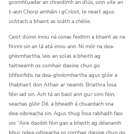
gcomhluadar an chreidimh an dlús, sinn uile an
t-aon Chorp amháin i gCríost, le neart agus
uchtach a bhaint as scáth a chéile.
Ceist dúinn inniu ná conas feidhm a bhaint as na
fírinni sin an lá atá inniu ann. Ní mór na dea-
ghíomhartha, leis an solas a bheith ag
taitneamh os comhair daoine chun go
bhfeicfidis na dea-ghníomhartha agus glóir a
thabhairt don Athair ar neamh. Briathra Íosa
féin iad sin. Ach tá an baol ann gur sinn féin,
seachas glóir Dé, a bheadh á chuardach sna
dea-oibreacha sin. Agus thug Íosa rabhadh faoi
sin: “Aire daoibh féin gan a bheith ag déanamh
bhur ndea-oibreacha os comhair daoine chun go