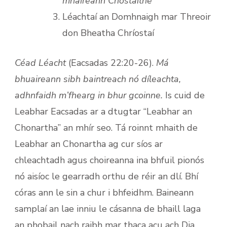
mhaireann Críostaithe
Léachtaí an Domhnaigh mar Threoir
don Bheatha Chríostaí
Céad Léacht
(Eacsadas 22:20-26).
Má
bhuaireann sibh baintreach nó díleachta,
adhnfaidh m’fhearg in bhur gcoinne.
Is cuid de
Leabhar Eacsadas ar a dtugtar “Leabhar an
Chonartha” an mhír seo. Tá roinnt mhaith de
Leabhar an Chonartha ag cur síos ar
chleachtadh agus choireanna ina bhfuil pionós
nó aisíoc le gearradh orthu de réir an dlí. Bhí
córas ann le sin a chur i bhfeidhm. Baineann
samplaí an lae inniu le cásanna de bhaill laga
an phobail nach raibh mar thaca acu ach Dia