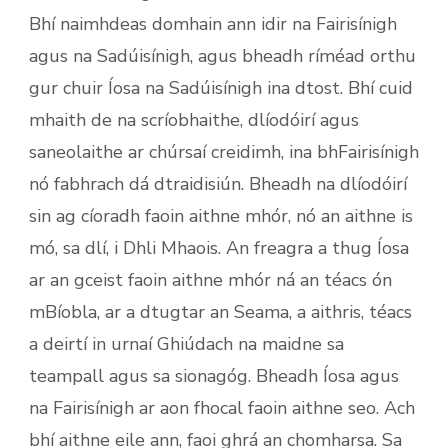
Bhí naimhdeas domhain ann idir na Fairisínigh
agus na Sadúisínigh, agus bheadh ríméad orthu
gur chuir Íosa na Sadúisínigh ina dtost. Bhí cuid
mhaith de na scríobhaithe, dlíodóirí agus
saneolaithe ar chúrsaí creidimh, ina bhFairisínigh
nó fabhrach dá dtraidisiún. Bheadh na dlíodóirí
sin ag cíoradh faoin aithne mhór, nó an aithne is
mó, sa dlí, i Dhli Mhaois. An freagra a thug Íosa
ar an gceist faoin aithne mhór ná an téacs ón
mBíobla, ar a dtugtar an Seama, a aithris, téacs
a deirtí in urnaí Ghiúdach na maidne sa
teampall agus sa sionagóg. Bheadh Íosa agus
na Fairisínigh ar aon fhocal faoin aithne seo. Ach
bhí aithne eile ann, faoi ghrá an chomharsa. Sa