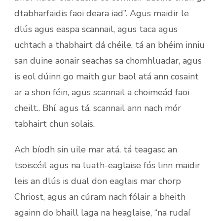
dtabharfaidis faoi deara iad”. Agus maidir le
dlús agus easpa scannail, agus taca agus
uchtach a thabhairt dá chéile, tá an bhéim inniu
san duine aonair seachas sa chomhluadar, agus
is eol dúinn go maith gur baol atá ann cosaint
ar a shon féin, agus scannail a choimeád faoi
cheilt.. Bhí, agus tá, scannail ann nach mór
tabhairt chun solais.
Ach bíodh sin uile mar atá, tá teagasc an
tsoiscéil agus na luath-eaglaise fós linn maidir
leis an dlús is dual don eaglais mar chorp
Chriost, agus an cúram nach fólair a bheith
againn do bhaill laga na heaglaise, “na rudaí