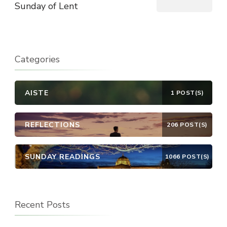
Sunday of Lent
Categories
AISTE
1 POST(S)
REFLECTIONS
206 POST(S)
SUNDAY READINGS
1066 POST(S)
Recent Posts