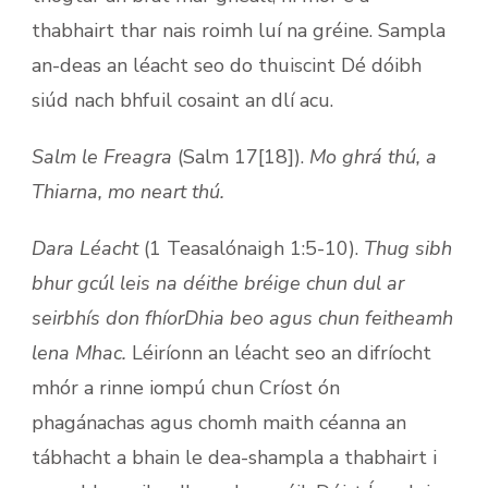
thabhairt thar nais roimh luí na gréine. Sampla
an-deas an léacht seo do thuiscint Dé dóibh
siúd nach bhfuil cosaint an dlí acu.
Salm le Freagra
(Salm 17[18]).
Mo ghrá thú, a
Thiarna, mo neart thú.
Dara Léacht
(1 Teasalónaigh 1:5-10).
Thug sibh
bhur gcúl leis na déithe bréige chun dul ar
seirbhís don fhíorDhia beo agus chun feitheamh
lena Mhac.
Léiríonn an léacht seo an difríocht
mhór a rinne iompú chun Críost ón
phagánachas agus chomh maith céanna an
tábhacht a bhain le dea-shampla a thabhairt i