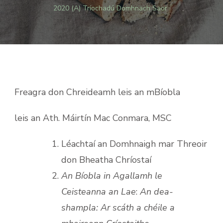
2020 (A) Tríochadú Domhnach Saor
Freagra don Chreideamh leis an mBíobla
leis an Ath. Máirtín Mac Conmara, MSC
Léachtaí an Domhnaigh mar Threoir
don Bheatha Chríostaí
An Bíobla in Agallamh le
Ceisteanna an Lae
:
An dea-
shampla: Ar scáth a chéile a