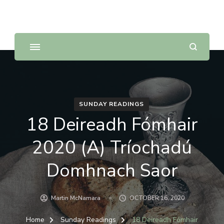
Sunday Scripture Online
Reflections on the Sunday readings
SUNDAY READINGS
18 Deireadh Fómhair
2020 (A) Tríochadú
Domhnach Saor
Martin McNamara
OCTOBER 16, 2020
Home
Sunday Readings
18 Deireadh Fómhair