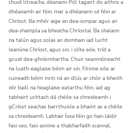
chuid litreacha, déanann Pól tagairt do aithris a
dhéanamh air féin, mar a dhéanann sé féin ar
Chríost. Ba mhór aige an dea-iompar agus an
dea-shampla sa bheatha Chríostaí. Ba shalann
na talún agus solas an domhain iad lucht
leanúna Chríost, agus sin, i slíte eile, tríd a
gcuid dea-ghníomhartha. Chuir seanmóireacht
na luath-eaglaise béim air sin. Fírinne eile ar
cuireadh béim innti ná an dlús ar chóir a bheith
idir baill na heaglaise eatarthu féin, iad ag
tabhairt uchtach dá chéile sa chreideamh i
gCríost seachas barrthuisle a bhaint as a chéile
sa chreideamh. Labhair Íosa féin go han-láidir
faoi seo, faoi aoinne a thabharfadh scannal,