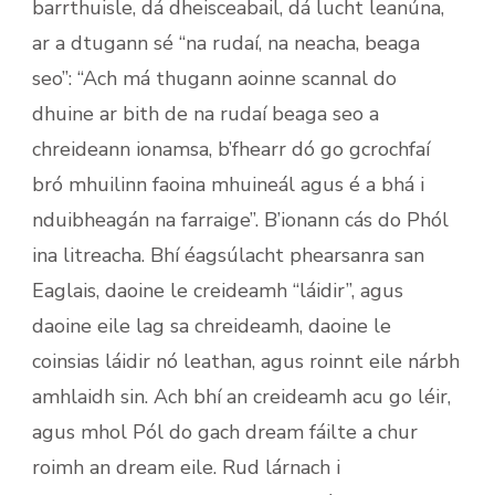
barrthuisle, dá dheisceabail, dá lucht leanúna,
ar a dtugann sé “na rudaí, na neacha, beaga
seo”: “Ach má thugann aoinne scannal do
dhuine ar bith de na rudaí beaga seo a
chreideann ionamsa, b’fhearr dó go gcrochfaí
bró mhuilinn faoina mhuineál agus é a bhá i
nduibheagán na farraige”. B’ionann cás do Phól
ina litreacha. Bhí éagsúlacht phearsanra san
Eaglais, daoine le creideamh “láidir”, agus
daoine eile lag sa chreideamh, daoine le
coinsias láidir nó leathan, agus roinnt eile nárbh
amhlaidh sin. Ach bhí an creideamh acu go léir,
agus mhol Pól do gach dream fáilte a chur
roimh an dream eile. Rud lárnach i