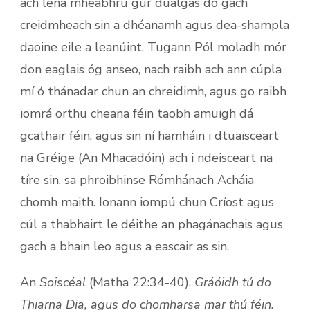
ach lena mheabhrú gur dualgas do gach
creidmheach sin a dhéanamh agus dea-shampla
daoine eile a leanúint. Tugann Pól moladh mór
don eaglais óg anseo, nach raibh ach ann cúpla
mí ó thánadar chun an chreidimh, agus go raibh
iomrá orthu cheana féin taobh amuigh dá
gcathair féin, agus sin ní hamháin i dtuaisceart
na Gréige (An Mhacadóin) ach i ndeisceart na
tíre sin, sa phroibhinse Rómhánach Acháia
chomh maith. Ionann iompú chun Críost agus
cúl a thabhairt le déithe an phagánachais agus
gach a bhain leo agus a eascair as sin.
An
Soiscéal
(Matha 22:34-40).
Gráóidh tú do
Thiarna Dia, agus do chomharsa mar thú féin.