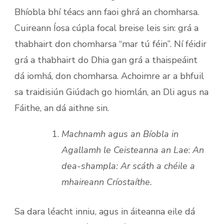
Bhíobla bhí téacs ann faoi ghrá an chomharsa.
Cuireann Íosa cúpla focal breise leis sin: grá a
thabhairt don chomharsa “mar tú féin”. Ní féidir
grá a thabhairt do Dhia gan grá a thaispeáint
dá iomhá, don chomharsa. Achoimre ar a bhfuil
sa traidisiún Giúdach go hiomlán, an Dli agus na
Fáithe, an dá aithne sin.
Machnamh agus an Bíobla in
Agallamh le Ceisteanna an Lae
:
An
dea-shampla: Ar scáth a chéile a
mhaireann Críostaíthe.
Sa dara léacht inniu, agus in áiteanna eile dá