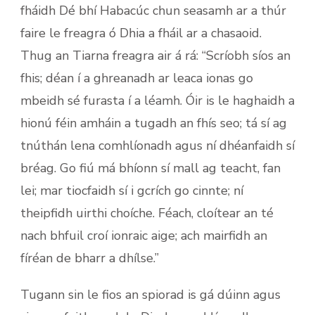
fháidh Dé bhí Habacúc chun seasamh ar a thúr
faire le freagra ó Dhia a fháil ar a chasaoid.
Thug an Tiarna freagra air á rá: “Scríobh síos an
fhis; déan í a ghreanadh ar leaca ionas go
mbeidh sé furasta í a léamh. Óir is le haghaidh a
hionú féin amháin a tugadh an fhís seo; tá sí ag
tnúthán lena comhlíonadh agus ní dhéanfaidh sí
bréag. Go fiú má bhíonn sí mall ag teacht, fan
lei; mar tiocfaidh sí i gcrích go cinnte; ní
theipfidh uirthi choíche. Féach, cloítear an té
nach bhfuil croí ionraic aige; ach mairfidh an
fíréan de bharr a dhílse.”
Tugann sin le fios an spiorad is gá dúinn agus