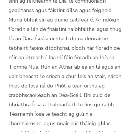
sinn ag feitheamh le Dia, le comhlíonadh
gealltanas agus fáistiní: dílse agus foighhid.
Muna bhfuil sin ag duine caillfear é. Ar ndóigh
fíoradh a lán de fháistiní na bhfáithe, agus thug
fís an Dara Íseáia uchtach do na deoraithe
tabhairt faoina dtodhchaí, bíodh nár fíoradh de
réir na litreach í. Ina slí féin fíoradh an fhís sa
Tiomna Nua. Rún an Athar ab ea an lá agus an
uair bheacht le críoch a chur leis an stair, nárbh
fhios do Íosa ná do Phól, a lean orthu ag
craobhscaoileadh an Dea-Scéil. Bhí cuid de
bhriathra Íosa a thabharfadh le fios go raibh
Téarnamh Íosa le teacht ag glúin a
chomhaimsire, agus nuair nár tháinig ghlac