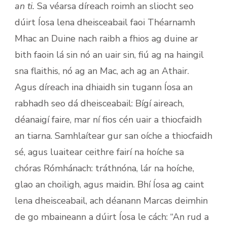
an ti.
Sa véarsa díreach roimh an sliocht seo
dúirt Íosa lena dheisceabail faoi Théarnamh
Mhac an Duine nach raibh a fhios ag duine ar
bith faoin lá sin nó an uair sin, fiú ag na haingil
sna flaithis, nó ag an Mac, ach ag an Athair.
Agus díreach ina dhiaidh sin tugann Íosa an
rabhadh seo dá dheisceabail: Bígí aireach,
déanaigí faire, mar ní fios cén uair a thiocfaidh
an tiarna. Samhlaítear gur san oíche a thiocfaidh
sé, agus luaitear ceithre fairí na hoíche sa
chóras Rómhánach: tráthnóna, lár na hoíche,
glao an choiligh, agus maidin. Bhí Íosa ag caint
lena dheisceabail, ach déanann Marcas deimhin
de go mbaineann a dúirt Íosa le cách: “An rud a