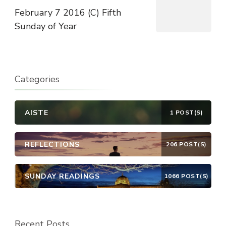
February 7 2016 (C) Fifth
Sunday of Year
Categories
AISTE
1 POST(S)
REFLECTIONS
206 POST(S)
SUNDAY READINGS
1066 POST(S)
Recent Posts