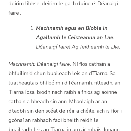
deirim libhse, deirim le gach duine é: Déanaigí
faire”.
Machnamh agus an Bíobla in
Agallamh le Ceisteanna an Lae
.
Déanaigí faire! Ag feitheamh le Dia.
Machnamh: Déanaigí faire.
Ní fios cathain a
bhfuilimid chun buaileadh leis an dTiarna. Sa
luatheaglais bhí béim i dTéarnamh, filleadh, an
Tiarna Íosa, bíodh nach raibh a fhios ag aoinne
cathain a bheadh sin ann. Mhaolaigh ar an
dtaobh sin den scéal de réir a chéile, ach is fíor i
gcónaí an rabhadh faoi bheith réidh le
buaileadh leis an Tiarna in am ár mbáis. Ionann