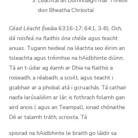
Léachtaí an Domhnaigh mar Threoir
don Bheatha Chríostaí
Céad Léacht
(Íseáia 63:16-17; 64:1, 3-8).
Och,
dá roisfeá na flaithis óna chéile agus teacht
anuas.
Tugann teideal na léachta seo éirim an
tsleachta agus tréimhse na hAidbhinte dúinn.
Tá an t-údar ag éamh ar Dhia na flaithis a
roiseadh, a réabadh, a scoilt, agus teacht i
gcabhair ar a phobal atá i gcruachás. Tá cathair
naofa Iarúsailéim ar lár; is fothrach folamh gan
aird anois í, agus an Teampall, ionad chónaithe
Dé ar talamh tráth, scriosta. Tá
spiorad na hAidbhinte le braith go láidir sa