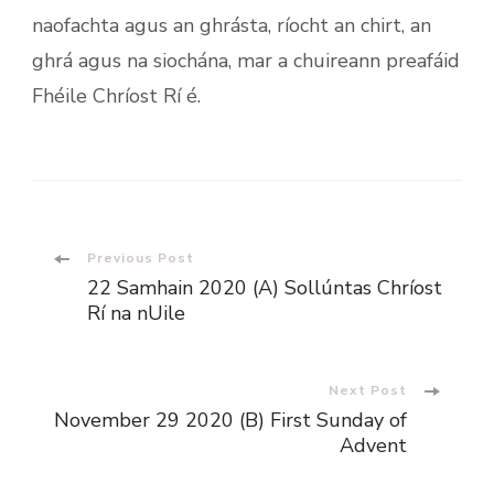
naofachta agus an ghrásta, ríocht an chirt, an
ghrá agus na siochána, mar a chuireann preafáid
Fhéile Chríost Rí é.
Post
Previous Post
22 Samhain 2020 (A) Sollúntas Chríost
Navigation
Rí na nUile
Next Post
November 29 2020 (B) First Sunday of
Advent