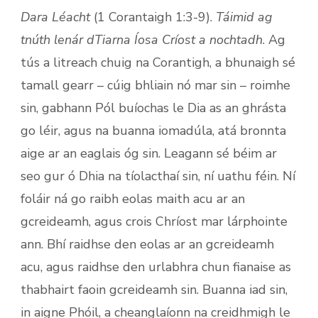
Dara Léacht
(1 Corantaigh 1:3-9).
Táimid ag
tnúth lenár dTiarna Íosa Críost a nochtadh
. Ag
tús a litreach chuig na Corantigh, a bhunaigh sé
tamall gearr – cúig bhliain nó mar sin – roimhe
sin, gabhann Pól buíochas le Dia as an ghrásta
go léir, agus na buanna iomadúla, atá bronnta
aige ar an eaglais óg sin. Leagann sé béim ar
seo gur ó Dhia na tíolacthaí sin, ní uathu féin. Ní
foláir ná go raibh eolas maith acu ar an
gcreideamh, agus crois Chríost mar lárphointe
ann. Bhí raidhse den eolas ar an gcreideamh
acu, agus raidhse den urlabhra chun fianaise as
thabhairt faoin gcreideamh sin. Buanna iad sin,
in aigne Phóil, a cheanglaíonn na creidhmigh le