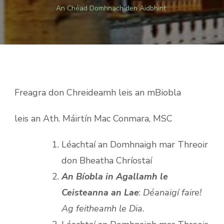
An Chéad Domhnach den Aidbhint
Freagra don Chreideamh leis an mBiobla
leis an Ath. Máirtín Mac Conmara, MSC
Léachtaí an Domhnaigh mar Threoir
don Bheatha Chríostaí
An Bíobla in Agallamh le
Ceisteanna an Lae
:
Déanaigí faire!
Ag feitheamh le Dia.