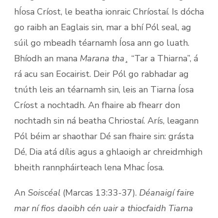
hÍosa Críost, le beatha ionraic Chríostaí. Is dócha
go raibh an Eaglais sin, mar a bhí Pól seal, ag
súil go mbeadh téarnamh Íosa ann go luath.
Bhíodh an mana
Marana tha¸
“Tar a Thiarna”, á
rá acu san Eocairist. Deir Pól go rabhadar ag
tnúth leis an téarnamh sin, leis an Tiarna Íosa
Críost a nochtadh. An fhaire ab fhearr don
nochtadh sin ná beatha Chriostaí. Arís, leagann
Pól béim ar shaothar Dé san fhaire sin: grásta
Dé, Dia atá dílis agus a ghlaoigh ar chreidmhigh
bheith rannpháirteach lena Mhac Íosa.
An
Soiscéal
(Marcas 13:33-37).
Déanaigí faire
mar ní fios daoibh cén uair a thiocfaidh Tiarna