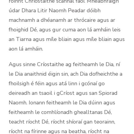
roinnt Chríostaithe scannal faoi. Mheabhraigh
údar Dhara Litir Naomh Peadar dóibh
machnamh a dhéanamh ar thrócaire agus ar
fhoighid Dé, agus gur cuma aon lá amháin leis
an Tiarna agus míle bliain agus míle bliain agus
aon lá amháin.
Agus sinne Críostaithe ag feitheamh le Dia, ní
le Dia anaithnid éigin sin, ach Dia dofheichthe a
fhoilsigh é féin agus atá linn i gcónaí go
deireadh an tsaoil i gCríost agus san Spiorad
Naomh. Ionann feitheamh le Dia dúinn agus
feitheamh le comhlíonadh ghealltanas Dé,
teacht ríocht Dé, ríocht shíoraí gan teorainn,
ríocht na fírinne agus na beatha, ríocht na