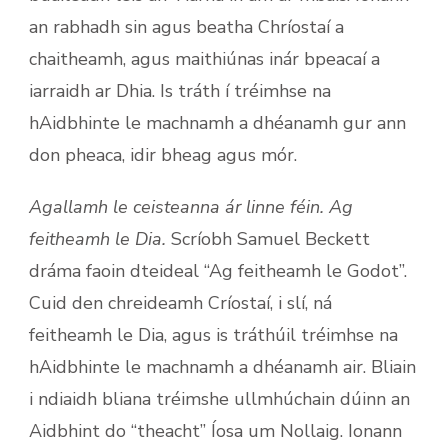
an rabhadh sin agus beatha Chríostaí a
chaitheamh, agus maithiúnas inár bpeacaí a
iarraidh ar Dhia. Is tráth í tréimhse na
hAidbhinte le machnamh a dhéanamh gur ann
don pheaca, idir bheag agus mór.
Agallamh le ceisteanna ár linne féin. Ag
feitheamh le Dia.
Scríobh Samuel Beckett
dráma faoin dteideal “Ag feitheamh le Godot”.
Cuid den chreideamh Críostaí, i slí, ná
feitheamh le Dia, agus is tráthúil tréimhse na
hAidbhinte le machnamh a dhéanamh air. Bliain
i ndiaidh bliana tréimshe ullmhúchain dúinn an
Aidbhint do “theacht” Íosa um Nollaig. Ionann