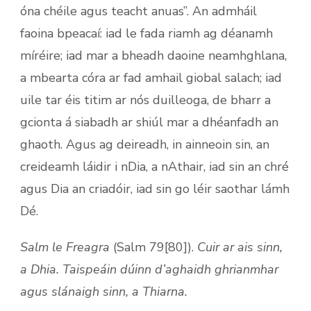
óna chéile agus teacht anuas”. An admháil
faoina bpeacaí: iad le fada riamh ag déanamh
míréire; iad mar a bheadh daoine neamhghlana,
a mbearta córa ar fad amhail giobal salach; iad
uile tar éis titim ar nós duilleoga, de bharr a
gcionta á siabadh ar shiúl mar a dhéanfadh an
ghaoth. Agus ag deireadh, in ainneoin sin, an
creideamh láidir i nDia, a nAthair, iad sin an chré
agus Dia an criadóir, iad sin go léir saothar lámh
Dé.
Salm le Freagra
(Salm 79[80]).
Cuir ar ais sinn,
a Dhia. Taispeáin dúinn d’aghaidh ghrianmhar
agus slánaigh sinn, a Thiarna.