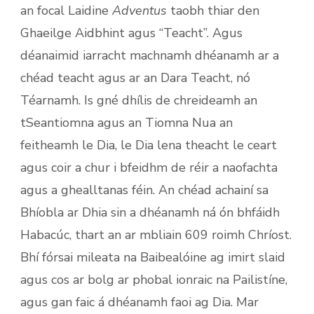
an focal Laidine
Adventus
taobh thiar den
Ghaeilge Aidbhint agus “Teacht”. Agus
déanaimid iarracht machnamh dhéanamh ar a
chéad teacht agus ar an Dara Teacht, nó
Téarnamh. Is gné dhílis de chreideamh an
tSeantiomna agus an Tiomna Nua an
feitheamh le Dia, le Dia lena theacht le ceart
agus coir a chur i bfeidhm de réir a naofachta
agus a ghealltanas féin. An chéad achainí sa
Bhíobla ar Dhia sin a dhéanamh ná ón bhfáidh
Habacúc, thart an ar mbliain 609 roimh Chríost.
Bhí fórsai mileata na Baibealóine ag imirt slaid
agus cos ar bolg ar phobal ionraic na Pailistíne,
agus gan faic á dhéanamh faoi ag Dia. Mar