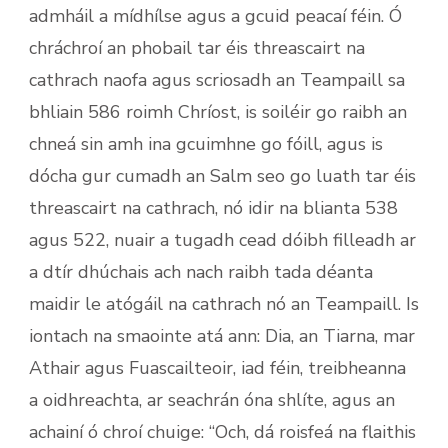
admháil a mídhílse agus a gcuid peacaí féin. Ó
chráchroí an phobail tar éis threascairt na
cathrach naofa agus scriosadh an Teampaill sa
bhliain 586 roimh Chríost, is soiléir go raibh an
chneá sin amh ina gcuimhne go fóill, agus is
dócha gur cumadh an Salm seo go luath tar éis
threascairt na cathrach, nó idir na blianta 538
agus 522, nuair a tugadh cead dóibh filleadh ar
a dtír dhúchais ach nach raibh tada déanta
maidir le atógáil na cathrach nó an Teampaill. Is
iontach na smaointe atá ann: Dia, an Tiarna, mar
Athair agus Fuascailteoir, iad féin, treibheanna
a oidhreachta, ar seachrán óna shlíte, agus an
achainí ó chroí chuige: “Och, dá roisfeá na flaithis