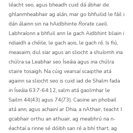
léacht seo, agus bheadh cuid dá ábhar de
ghlanmheabhair ag alán, mar go bhfuilid le fáil i
dán ál­ainn sin na hAidbhinte
Rorate caeli.
Labhraíonn a bhfuil ann le gach Aidbhint bliain i
ndiaidh a chéile, le gach aois, le gach ré. Is fiú,
measaim, dul siar agus an sliocht a shuíomh ina
chúlra sa Leabhar seo Íseáia agus ina chúlra
staire tosaigh. Na cúig vearsaí scaipthe atá
againn sa sliocht seo is cuid iad de Shalm fada
in Íseáia 63:7-64:12, salm atá gaolmhar le
Sailm 44(43) agus 74(73). Caoine an phobail
atá ann, agus achainí ar Dhia, a nAthair, teacht I
gcabhair orthu an athuair, ag meabhrú na n-
éachtaí a rinne sé dóibh san ré a bhí thart, ag