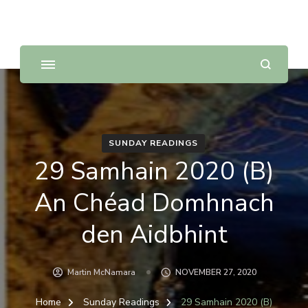
Sunday Scripture Online
Reflections on the Sunday readings
SUNDAY READINGS
29 Samhain 2020 (B)
An Chéad Domhnach
den Aidbhint
Martin McNamara
NOVEMBER 27, 2020
Home
Sunday Readings
29 Samhain 2020 (B)