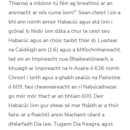
Thiarna) a mbíonn tú féin ag breathnú ar an
ansmacht ar nós cuma liom?” Sean-cheist í sin a
bhí ann roimh aimsir Habacúc agus atá linn i
gcónaí. Is féidir linn dáta a chur le ceist seo
Habacúc agus an chúis taobh thiar di. Luaitear
na Caldéigh ann (1:6) agus a bhfíochmhaireacht.
Iad sin an Impireacht nua-Bhaibealóineach, a
bhuaigh ar Impireacht na h-Asaíre ó 626 roimh
Chriost i leith agus a ghabh sealús na Pailistíne
ó 609, faoi cheannaireacht an rí Nabúcadnazar,
go mór mór thart ar an bhliain 600. Deir
Habacúc linn gur sheas sé mar fháidh ar a thúr
faire, ar a fhaichill ansin féachaint céard a
dhéarfadh Dia leis. Tugann Dia freagra, agus