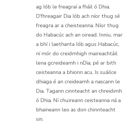
ag Iób le freagraí a fháil ó Dhia.
D’fhreagair Dia Iób ach níor thug sé
freagra ar a cheisteanna. Níor thug
do Habacúc ach an oiread. Inniu, mar
a bhí i laethanta Iób agus Habacúc,
ní mór do creidmhigh maireachtáil
lena gcreideamh i nDia, pé ar bith
ceisteanna a bhionn acu. Is suáilce
dhiaga é an creideamh a nascann le
Dia. Tagann cinnteacht an chreidimh
ó Dhia. Ní chuireann ceisteanna ná a
bhaineann leo as don chinnteacht
sin.