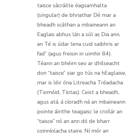
taisce sácráilte éagsamhalta
(
singular
) de bhriathar Dé mar a
bheadh scáthan a mbaineann an
Eaglais abhus lán a súl as Dia ann,
an Té is údar lena cuid saibhris ar
fad” (agus freisin in uimhir 84).
Téann an bhéim seo ar dhílseacht
don “taisce” siar go tús na hEaglaise,
mar is léir óna Litreacha Tréadacha
(Tiomóid, Tíotas). Ceist a bheadh,
agus atá, á cíoradh ná an mbaineann
pointe áirithe teagaisc le croílár an
“taisce” nó an ann dó de bharr
coinníolacha staire. Ní mór an