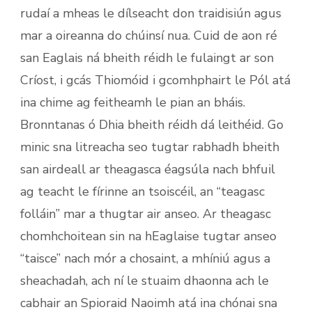
rudaí a mheas le dílseacht don traidisiún agus
mar a oireanna do chúinsí nua. Cuid de aon ré
san Eaglais ná bheith réidh le fulaingt ar son
Críost, i gcás Thiomóid i gcomhphairt le Pól atá
ina chime ag feitheamh le pian an bháis.
Bronntanas ó Dhia bheith réidh dá leithéid. Go
minic sna litreacha seo tugtar rabhadh bheith
san airdeall ar theagasca éagsúla nach bhfuil
ag teacht le fírinne an tsoiscéil, an “teagasc
folláin” mar a thugtar air anseo. Ar theagasc
chomhchoitean sin na hEaglaise tugtar anseo
“taisce” nach mór a chosaint, a mhíniú agus a
sheachadah, ach ní le stuaim dhaonna ach le
cabhair an Spioraid Naoimh atá ina chónai sna