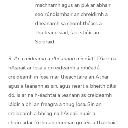
machnamh agus an plé ar ábhair
seo rúndiamhair an chreidimh a
dhéanamh sa chomhthéacs a
thuileann siad, faoi stiúir an
Spioraid.
3. An creideamh a dhéanann miorúiltí.
D’iarr na
hAspail ar Íosa a gcreideamh a mhéadú,
creideamh in Íosa mar theachtaire an Athar
agus a leanann as sin, agus neart a bheith dílis
dó. Is ar na h-éachtaí a leanann as creideamh
láidir a bhi an freagra a thug Íosa. Sin an
creideamh a bhí ag na hAspail nuair a
chuireadar fúthu an domhan go léir a thabhairt