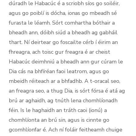
dúradh le Habacúc é a scriobh síos go soiléir,
agus go poiblí is dócha, ionas go mbeadh sé
furasta le léamh. Sórt comhartha bóthair a
bheadh ann, dóibh siúd a bheadh ag gabháil
thart. Ní deirtear go foscailte cérb í éirim an
fhreagra, ach toisc gur freagra é ar cheist
Habacúc deimhniú a bheadh ann gur cúram le
Dia cás na bhfíréan faoi leatrom, agus go
mbeidh réiteach ar a bhfadhb. A t-oracal seo,
an freagra seo, a thug Dia, is sórt fórsa é atá ag
brú ar aghaidh, ag tnúth lena chomhlíonadh
féin. Is le haghaidh an tráth caoi (ionú) a
chomhlíonta an brú sin, agus is cinnte go
gcomhlíonfar é. Ach ní foláir feitheamh chuige