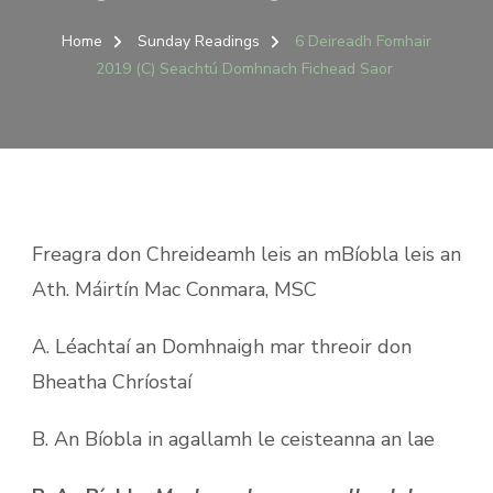
Home
Sunday Readings
6 Deireadh Fomhair
2019 (C) Seachtú Domhnach Fichead Saor
Freagra don Chreideamh leis an mBíobla leis an
Ath. Máirtín Mac Conmara, MSC
A. Léachtaí an Domhnaigh mar threoir don
Bheatha Chríostaí
B. An Bíobla in agallamh le ceisteanna an lae