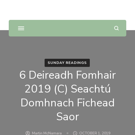
Sunday Scripture Online
Reflections on the Sunday readings
SUNDAY READINGS
6 Deireadh Fomhair
2019 (C) Seachtú
Domhnach Fichead
Saor
Martin McNamara
OCTOBER 1, 2019