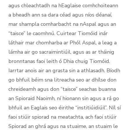
agus chleachtadh na hEaglaise comhchoiteann
a bheadh ann sa dara céad agus níos déanaí,
mar shampla comharbacht na nAspal agus an
“taisce” le caomhnú. Cuirtear Tiomóid inár
láthair mar chomharba ar Phól Aspal, a leag a
lámha air go sacraimintiúil, agus as ar tháinig
bronntanas faoi leith ó Dhia chuig Tiomóid.
Iarrtar anois air an grasta sin a athlasadh. Bíodh
go bhfuil béim sna litreacha seo ar dhílse don
chreideamh agus don “taisce” seachas buanna
an Spioraid Naoimh, ní hionann sin agus a rá go
bhfuil an Eaglais seo éirithe “institiúidiúil”. Níl sí
faoi stiúir spiorad na meatachta, ach faoi stiúir
Spiorad an ghrá agus na stuaime, an stuaim le