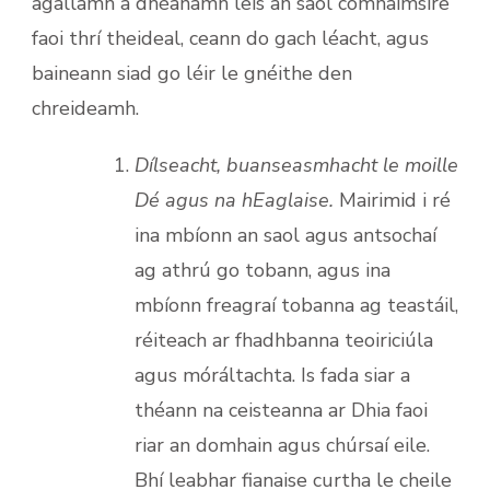
agallamh a dhéanamh leis an saol comhaimsire
faoi thrí theideal, ceann do gach léacht, agus
baineann siad go léir le gnéithe den
chreideamh.
Dílseacht, buanseasmhacht le moille
Dé agus na hEaglaise.
Mairimid i ré
ina mbíonn an saol agus antsochaí
ag athrú go tobann, agus ina
mbíonn freagraí tobanna ag teastáil,
réiteach ar fhadhbanna teoiriciúla
agus móráltachta. Is fada siar a
théann na ceisteanna ar Dhia faoi
riar an domhain agus chúrsaí eile.
Bhí leabhar fianaise curtha le cheile