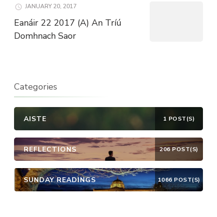
JANUARY 20, 2017
Eanáir 22 2017 (A) An Tríú
Domhnach Saor
Categories
AISTE
1 POST(S)
REFLECTIONS
206 POST(S)
SUNDAY READINGS
1066 POST(S)