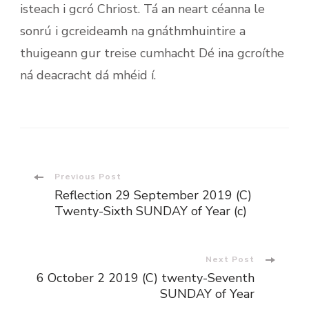
isteach i gcró Chriost. Tá an neart céanna le
sonrú i gcreideamh na gnáthmhuintire a
thuigeann gur treise cumhacht Dé ina gcroíthe
ná deacracht dá mhéid í.
Post
Previous Post
Reflection 29 September 2019 (C)
Navigation
Twenty-Sixth SUNDAY of Year (c)
Next Post
6 October 2 2019 (C) twenty-Seventh
SUNDAY of Year