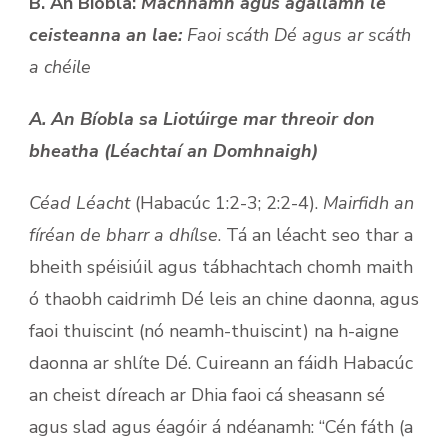
B. An Bíobla:
Machnamh agus agallamh le
ceisteanna an lae:
Faoi scáth Dé agus ar scáth
a chéile
A. An Bíobla sa Liotúirge mar threoir don
bheatha (Léachtaí an Domhnaigh)
Céad Léacht
(Habacúc 1:2-3; 2:2-4).
Mairfidh an
fíréan de bharr a dhílse
. Tá an léacht seo thar a
bheith spéisiúil agus tábhachtach chomh maith
ó thaobh caidrimh Dé leis an chine daonna, agus
faoi thuiscint (nó neamh-thuiscint) na h-aigne
daonna ar shlíte Dé. Cuireann an fáidh Habacúc
an cheist díreach ar Dhia faoi cá sheasann sé
agus slad agus éagóir á ndéanamh: “Cén fáth (a