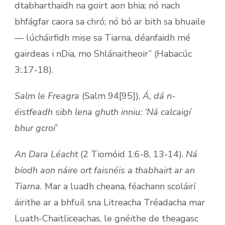
dtabharthaidh na goirt aon bhia; nó nach
bhfágfar caora sa chró; nó bó ar bith sa bhuaile
— lúcháirfidh mise sa Tiarna, déanfaidh mé
gairdeas i nDia, mo Shlánaitheoir” (Habacúc
3:.17-18).
Salm le Freagra
(Salm 94[95]),
Á, dá n-
éistfeadh sibh lena ghuth inniu: ‘Ná calcaigí
bhur gcroí’
An Dara Léacht
(2 Tiomóid 1:6-8, 13-14).
Ná
bíodh aon náire ort faisnéis a thabhairt ar an
Tiarna.
Mar a luadh cheana, féachann scoláirí
áirithe ar a bhfuil sna Litreacha Tréadacha mar
Luath-Chaitliceachas, le gnéithe de theagasc