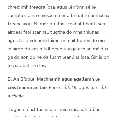
chreidimh freagra Íosa, agus léiríonn sé le
sampla crainn cuíosach mór a bhfuil fréamhacha
tréana aige. Ní mór do dheisceabal bheith san
airdeal faoi scannal, tugtha do mhaithiúnas
agus le creideamh láidir. Ach níl bunús do éirí
in airde dó ansin. Níl déanta aige ach an méid is
gá do aon duine de lucht leanúna Íosa. Sin is brí
le parabal seo Íosa.
B. An Bíobla: Machnamh agus agallamh le
ceisteanna an lae
:
Faoi scáth Dé agus ar scáth
a chéile
Tugann léachtaí an lae inniu cuireadh dúinn