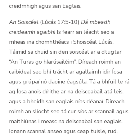
creidmhigh agus san Eaglais.
An Soiscéal
(Lúcás 17:5-10)
Dá mbeadh
creideamh agaibh!
Is fearr an léacht seo a
mheas ina chomhthéacs i Shoiscéal Lúcás.
Táimid sa chuid sin den soiscéal ar a dtugtar
“An Turas go hIarúsailéim”. Díreach roimh an
caibideal seo bhí trácht ar agallaimh idir Íosa
agus grúpaí nó daoine éagsúla. Tá a bhfuil le rá
ag Íosa anois dírithe ar na deisceabail atá leis,
agus a bheidh san eaglais níos déanaí. Díreach
roimh an sliocht seo tá cur síos ar scannail agus
maithiúnas i measc na deisceabal san eaglais.
Ionann scannal anseo agus ceap tuisle, rud,