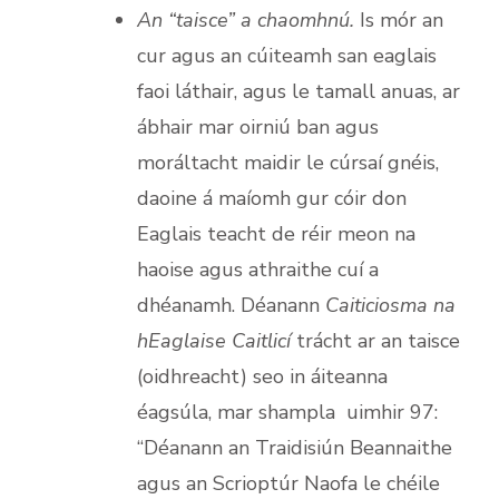
An “taisce” a chaomhnú.
Is mór an
cur agus an cúiteamh san eaglais
faoi láthair, agus le tamall anuas, ar
ábhair mar oirniú ban agus
moráltacht maidir le cúrsaí gnéis,
daoine á maíomh gur cóir don
Eaglais teacht de réir meon na
haoise agus athraithe cuí a
dhéanamh. Déanann
Caiticiosma na
hEaglaise Caitlicí
trácht ar an taisce
(oidhreacht) seo in áiteanna
éagsúla, mar shampla uimhir 97:
“Déanann an Traidisiún Beannaithe
agus an Scrioptúr Naofa le chéile