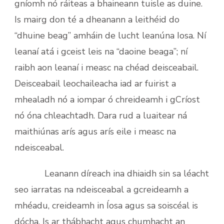
gníomh nó ráiteas a bhaineann tuisle as duine.
Is mairg don té a dheanann a leithéid do
“dhuine beag” amháin de lucht leanúna Iosa. Ní
leanaí atá i gceist leis na “daoine beaga”; ní
raibh aon leanaí i measc na chéad deisceabail.
Deisceabail leochaileacha iad ar fuirist a
mhealadh nó a iompar ó chreideamh i gCríost
nó óna chleachtadh. Dara rud a luaitear ná
maithiúnas arís agus arís eile i measc na
ndeisceabal.
Leanann díreach ina dhiaidh sin sa léacht
seo iarratas na ndeisceabal a gcreideamh a
mhéadu, creideamh in Íosa agus sa soiscéal is
dócha. Is ar thábhacht agus chumhacht an