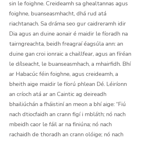
sin le foighne. Creideamh sa ghealtannas agus
foighne, buanseasmhacht, dhá rud atá
riachtanach. Sa dráma seo gur caidreramh idir
Dia agus an duine aonair é maidir le fíoradh na
tairngreachta, beidh freagraí éagsúla ann: an
duine gan croi ionraic a chaillfear, agus an fíréan
le dílseacht, le buanseasmhach, a mhairfidh. Bhí
ar Habacúc féin foighne, agus creideamh, a
bheith aige maidir le fíorú phlean Dé. Léiríonn
an críoch atá ar an Caintic ag deireadh
bhailiúchán a fháistiní an meon a bhí aige: “Fiú
nach dtiocfaidh an crann figí i mbláth; nó nach
mbeidh caor le fáil ar na finiúna; nó nach
rachaidh de thoradh an crann olóige; nó nach