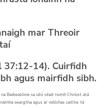
naigh mar Threoir
taí
 37:12-14). Cuirfidh
bh agus mairfidh sibh.
t na Baibealóine sa séú céad roimh Chríost atá
gcnámha seargtha agus ár ndóchas caillte; tá