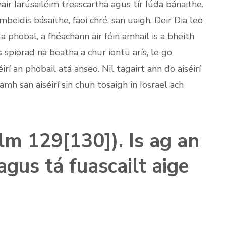
hair Iarúsailéim treascartha agus tír Iúda bánaithe.
beidis básaithe, faoi chré, san uaigh. Deir Dia leo
a phobal, a fhéachann air féin amhail is a bheith
 spiorad na beatha a chur iontu arís, le go
rí an phobail atá anseo. Nil tagairt ann do aiséirí
amh san aiséirí sin chun tosaigh in Iosrael ach
lm 129[130]). Is ag an
agus tá fuascailt aige