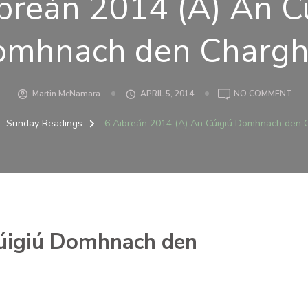
breán 2014 (A) An C
omhnach den Chargh
ON
Martin McNamara
APRIL 5, 2014
NO COMMENT
6
AIB
Sunday Readings
6 Aibreán 2014 (A) An Cúigiú Domhnach den 
201
(A)
AN
CÚI
DO
DE
CH
Cúigiú Domhnach den