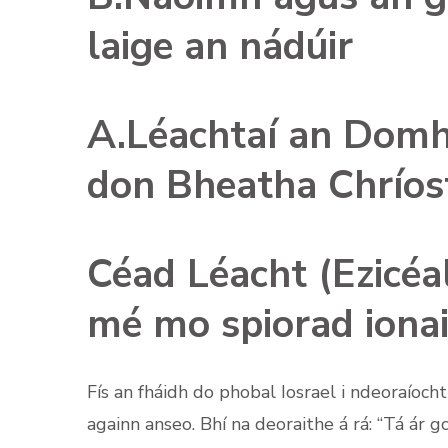
laige an nádúir
A.Léachtaí an Domh
don Bheatha Chríos
Céad Léacht (Ezicéal
mé mo spiorad ionai
Fís an fháidh do phobal Iosrael i ndeoraíoch
againn anseo. Bhí na deoraithe á rá: “Tá ár 