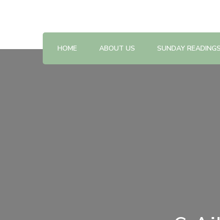
Reflections on the Sunday readings
Sunday Scripture Online
HOME
ABOUT US
SUNDAY READING