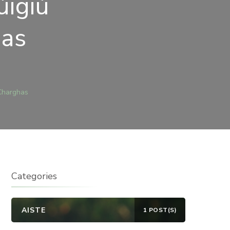
úigiú
as
REÁN
Charghas
4
GIÚ
MHNACH
N
ARGHAS
Categories
AISTE
1 POST(S)