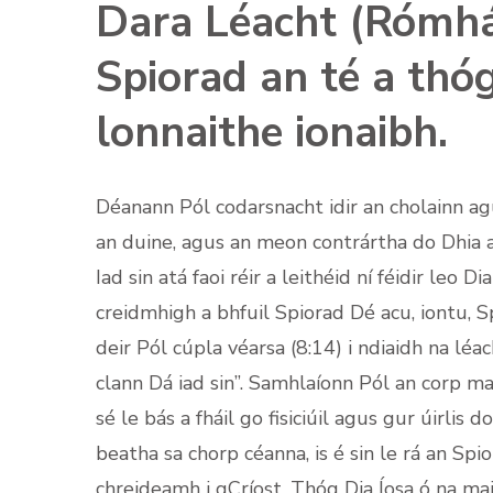
Dara Léacht (Rómhá
Spiorad an té a thóg
lonnaithe ionaibh.
Déanann Pól codarsnacht idir an cholainn ag
an duine, agus an meon contrártha do Dhia a
Iad sin atá faoi réir a leithéid ní féidir leo 
creidmhigh a bhfuil Spiorad Dé acu, iontu, 
deir Pól cúpla véarsa (8:14) i ndiaidh na léa
clann Dá iad sin”. Samhlaíonn Pól an corp m
sé le bás a fháil go fisiciúil agus gur úirlis
beatha sa chorp céanna, is é sin le rá an Spio
chreideamh i gCríost. Thóg Dia Íosa ó na mai