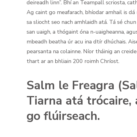
deireadh linn”. Bhí an Teampall scriosta, cat
Ag caint go meafarach, bhíodar amhail is dá m
sa sliocht seo nach amhlaidh atá. Tá sé chun 
san uaigh, a thógaint óna n-uaigheanna, agus
mbeadh beatha úr acu ina dtír dhúchais. Aiséi
pearsanta na colainne. Níor tháinig an creide
thart ar an bhliain 200 roimh Chríost.
Salm le Freagra (Sa
Tiarna atá trócaire, 
go flúirseach.