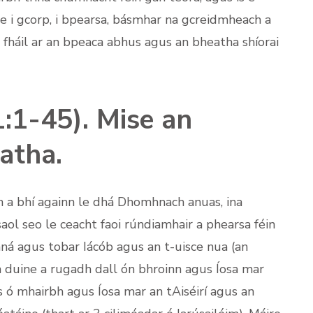
he i gcorp, i bpearsa, básmhar na gcreidmheach a
fháil ar an bpeaca abhus agus an bheatha shíorai
1:1-45). Mise an
atha.
nn a bhí againn le dhá Dhomhnach anuas, ina
aol seo le ceacht faoi rúndiamhair a phearsa féin
á agus tobar Iácób agus an t-uisce nua (an
 an duine a rugadh dall ón bhroinn agus Íosa mar
s ó mhairbh agus Íosa mar an tAiséirí agus an