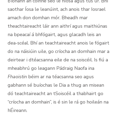
b’ionann an coinne seo le hÍosa agus tús úr. Bhí
saothar Íosa le leanúint, ach anois thar Iosrael
amach don domhan mór. Bheadh mar
theachtaireacht láir ann aithrí agus maithiúnas
na bpeacaí á bhfógairt, agus glacadh leis an
dea-scéal. Bhí an teachtaireacht anois le fógairt
do na náisiúin uile, go críocha an domhain mar a
deirtear i dtéacsanna eile de na soiscéil. Is fiú a
mheabhrú go leagann Pádraig Naofa ina
Fhaoistin
béim ar na téacsanna seo agus
gabhann sé buíochas le Dia a thug an misean
dó teachtaireacht an tSoiscéil a thabhairt go
“críocha an domhain”, is é sin le rá go hoileán na
hÉireann.