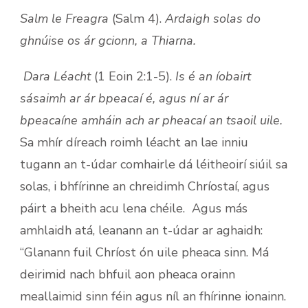
Salm le Freagra
(Salm 4).
Ardaigh solas do
ghnúise os ár gcionn, a Thiarna.
Dara Léacht
(1 Eoin 2:1-5).
Is é an íobairt
sásaimh ar ár bpeacaí é, agus ní ar ár
bpeacaíne amháin ach ar pheacaí an tsaoil uile.
Sa mhír díreach roimh léacht an lae inniu
tugann an t-údar comhairle dá léitheoirí siúil sa
solas, i bhfírinne an chreidimh Chríostaí, agus
páirt a bheith acu lena chéile. Agus más
amhlaidh atá, leanann an t-údar ar aghaidh:
“Glanann fuil Chríost ón uile pheaca sinn. Má
deirimid nach bhfuil aon pheaca orainn
meallaimid sinn féin agus níl an fhírinne ionainn.