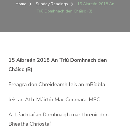
AIBREÁN
Home
Sunday Readings
15 Aibreán 2018 An
2018
Tríú Domhnach den Cháisc (B)
AN
TRÍÚ
DOMHNACH
DEN
CHÁISC
(B)
15 Aibreán 2018 An Tríú Domhnach den
Cháisc (B)
Freagra don Chreideamh leis an mBíobla
leis an Ath. Máirtín Mac Conmara, MSC
A. Léachtaí an Domhnaigh mar threoir don
Bheatha Chríostaí