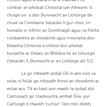
comhair an phobail Chríostaí san Aifreann. Is
chuige sin a deir Bunreacht an Liotúirge de
chuid na Comhairle Vatacáin II gur choir, tri
homaile in Aifrinn an Domhnaigh agus na Féilte,
rúndiamhra an chreidimh agus treoracha don
bheatha Chríostai a mhíniú don phobal,
bunaithe ar théacs an Bhíobla nó an liotuirge
(Vatacáin II,
Bunreacht ar an Liotúirge
alt 52).
Le go mbeadh pobal Dé in ann siúil sa
solas ní foláir go mbeadh fírinní an chreidimh ar
eolas acu. Tá an baol ann maidir le pobal atá
Caitliceach go traidisiunta, amhail Éire, gur
Caitlicigh ó thaobh “cultúir” líon mór díobh,