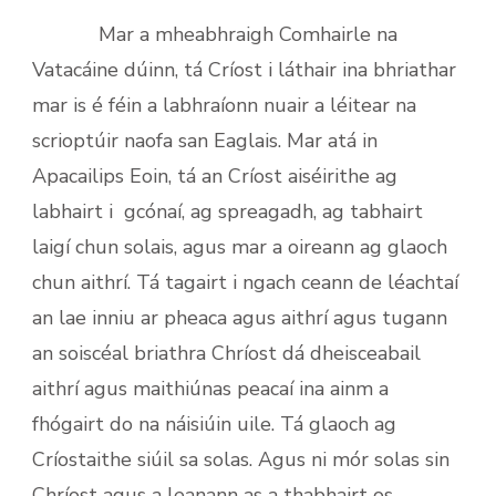
Mar a mheabhraigh Comhairle na
Vatacáine dúinn, tá Críost i láthair ina bhriathar
mar is é féin a labhraíonn nuair a léitear na
scrioptúir naofa san Eaglais. Mar atá in
Apacailips Eoin, tá an Críost aiséirithe ag
labhairt i gcónaí, ag spreagadh, ag tabhairt
laigí chun solais, agus mar a oireann ag glaoch
chun aithrí. Tá tagairt i ngach ceann de léachtaí
an lae inniu ar pheaca agus aithrí agus tugann
an soiscéal briathra Chríost dá dheisceabail
aithrí agus maithiúnas peacaí ina ainm a
fhógairt do na náisiúin uile. Tá glaoch ag
Críostaithe siúil sa solas. Agus ni mór solas sin
Chríost agus a leanann as a thabhairt os