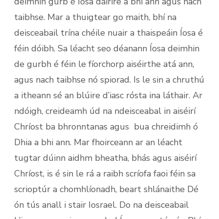
deimhin gurb é Íosa dáiríre a bhí ann agus nach
taibhse. Mar a thuigtear go maith, bhí na
deisceabail trína chéile nuair a thaispeáin Íosa é
féin dóibh. Sa léacht seo déanann Íosa deimhin
de gurbh é féin le fíorchorp aiséirthe atá ann,
agus nach taibhse nó spiorad. Is le sin a chruthú
a itheann sé an blúire d’iasc rósta ina láthair. Ar
ndóigh, creideamh úd na ndeisceabal in aiséirí
Chríost ba bhronntanas agus bua chreidimh ó
Dhia a bhi ann. Mar fhoirceann ar an léacht
tugtar dúinn aidhm bheatha, bhás agus aiséirí
Chríost, is é sin le rá a raibh scríofa faoi féin sa
scrioptúr a chomhlíonadh, beart shlánaithe Dé
ón tús anall i stair Iosrael. Do na deisceabail