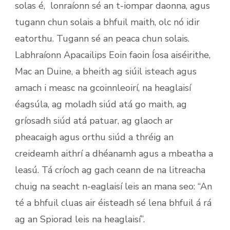
solas é, lonraíonn sé an t-iompar daonna, agus
tugann chun solais a bhfuil maith, olc nó idir
eatorthu. Tugann sé an peaca chun solais.
Labhraíonn Apacailips Eoin faoin Íosa aiséirithe,
Mac an Duine, a bheith ag siúil isteach agus
amach i measc na gcoinnleoirí, na heaglaisí
éagsúla, ag moladh siúd atá go maith, ag
gríosadh siúd atá patuar, ag glaoch ar
pheacaigh agus orthu siúd a thréig an
creideamh aithrí a dhéanamh agus a mbeatha a
leasú. Tá críoch ag gach ceann de na litreacha
chuig na seacht n-eaglaisí leis an mana seo: “An
té a bhfuil cluas air éisteadh sé lena bhfuil á rá
ag an Spiorad leis na heaglaisí”.