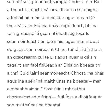
seo bhí sé ag leanúint sampla Chríost féin. Ba í
a theachtaireacht ná iarraidh ar na Giúdaigh a
admháil an méid a rinneadar agus plean Dé
fheiceáil ann. Fiú ina bhás tragóideach, bhí na
tairngreachtaí á gcomhlíonadh ag Íosa. Is
seanmóir léacht an lae inniu, agus mar is dual
do gach seanmóireacht Chríostaí tá sí dírithe ar
an gcaidreamh cuí le Dia agus nuair is gá sin
tagairt ann faoi fhilleadh ar Dhia ón bpeaca trí
aithrí. Cuid láir i seanmóireacht Chríost, ina bhás
agus ina aiséirí ná maithiúnas na bpeacaí – mar
a mheabhraíonn Críost fein i mbriathra
choisreacan an Aifrinn — fuil Íosa a dhoirfear ar
son maithiúnas na bpeacaí.