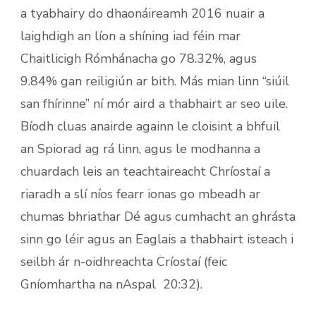
a tyabhairy do dhaonáireamh 2016 nuair a
laighdigh an líon a shíning iad féin mar
Chaitlicigh Rómhánacha go 78.32%, agus
9.84% gan reiligiún ar bith. Más mian linn “siúil
san fhírinne” ní mór aird a thabhairt ar seo uile.
Bíodh cluas anairde againn le cloisint a bhfuil
an Spiorad ag rá linn, agus le modhanna a
chuardach leis an teachtaireacht Chríostaí a
riaradh a slí níos fearr ionas go mbeadh ar
chumas bhriathar Dé agus cumhacht an ghrásta
sinn go léir agus an Eaglais a thabhairt isteach i
seilbh ár n-oidhreachta Críostaí (feic
Gníomhartha na nAspal 20:32).