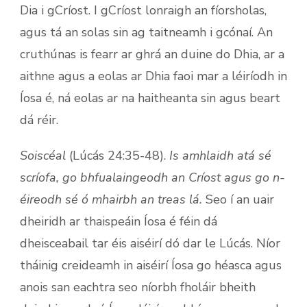
Dia i gCríost. I gCríost lonraigh an fíorsholas,
agus tá an solas sin ag taitneamh i gcónaí. An
cruthúnas is fearr ar ghrá an duine do Dhia, ar a
aithne agus a eolas ar Dhia faoi mar a léiríodh in
Íosa é, ná eolas ar na haitheanta sin agus beart
dá réir.
Soiscéal
(Lúcás 24:35-48).
Is amhlaidh atá sé
scríofa, go bhfualaingeodh an Críost agus go n-
éireodh sé ó mhairbh an treas lá.
Seo í an uair
dheiridh ar thaispeáin Íosa é féin dá
dheisceabail tar éis aiséirí dó dar le Lúcás. Níor
tháinig creideamh in aiséirí Íosa go héasca agus
anois san eachtra seo níorbh fholáir bheith