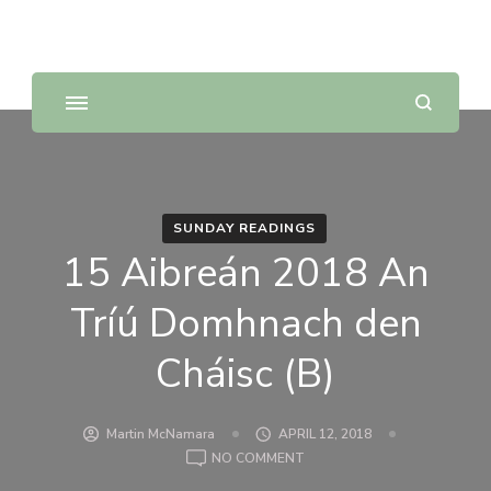
Sunday Scripture Online
Reflections on the Sunday readings
SUNDAY READINGS
15 Aibreán 2018 An
Tríú Domhnach den
Cháisc (B)
Martin McNamara
APRIL 12, 2018
ON
NO COMMENT
15