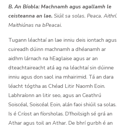
B. An Bíobla: Machnamh agus agallamh le
ceisteanna an lae.
Siúil sa solas. Peaca. Aithrí.
Maithiúnas na bPeacai.
Tugann léachtaí an lae inniu deis iontach agus
cuireadh dúinn machnamh a dhéanamh ar
aidhm lárnach na hEaglaise agus ar an
dteachtaireacht atá ag na léachtaí sin dúinne
inniu agus don saol ina mhairimid. Tá an dara
léacht tógtha as Chéad Litir Naomh Eoin.
Labhraíonn an litir seo, agus an Ceathrú
Soiscéal, Soiscéal Eoin, alán faoi shiúil sa solas.
Is é Críost an fíorsholas. D’fhoilsigh sé grá an
Athar agus toil an Athar. De bhrí gurbh é an