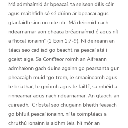
Má admhaímid ár bpeacaí, tá seisean dílis cóir
agus maithfidh sé sé dúinn ár bpeacaí agus
glanfaidh sinn on uile olc. Má deirimid nach
ndearnamar aon pheaca bréagnaímid é agus níl
a fhocal ionainn” (1 Eoin 1:7-9). Ní deireann an
téacs seo cad iad go beacht na peacaí atá i
gceist aige. Sa
Confiteor
roimh an Aifreann
admhaíonn gach duine againn go pearsanta gur
pheacaigh muid “go trom, le smaoineamh agus
le briathar, le gníomh agus le faillí”, sa mhéid a
rinneamar agus nach ndearnamar. An glaoch, an
cuireadh, Críostaí seo chugainn bheith feasach
go bhfuil peacaí ionainn, ní le coimpléacs a
chruthú ionainn is aidhm leis. Ní mór an