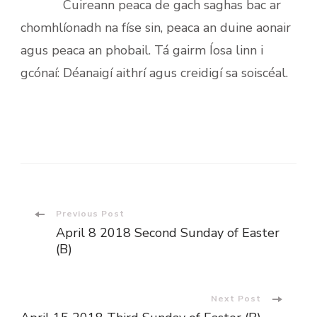
Cuireann peaca de gach saghas bac ar
chomhlíonadh na físe sin, peaca an duine aonair
agus peaca an phobail. Tá gairm Íosa linn i
gcónaí: Déanaigí aithrí agus creidigí sa soiscéal.
Post
Previous Post
April 8 2018 Second Sunday of Easter
Navigation
(B)
Next Post