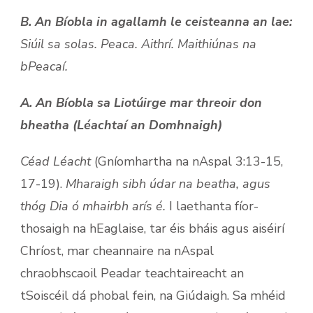
B. An Bíobla in agallamh le ceisteanna an lae:
Siúil sa solas. Peaca. Aithrí. Maithiúnas na
bPeacaí.
A. An Bíobla sa Liotúirge mar threoir don
bheatha (Léachtaí an Domhnaigh)
Céad Léacht
(Gníomhartha na nAspal 3:13-15,
17-19).
Mharaigh sibh údar na beatha, agus
thóg Dia ó mhairbh arís é.
I laethanta fíor-
thosaigh na hEaglaise, tar éis bháis agus aiséirí
Chríost, mar cheannaire na nAspal
chraobhscaoil Peadar teachtaireacht an
tSoiscéil dá phobal fein, na Giúdaigh. Sa mhéid