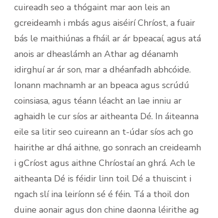
cuireadh seo a thógaint mar aon leis an
gcreideamh i mbás agus aiséirí Chríost, a fuair
bás le maithiúnas a fháil ar ár bpeacaí, agus atá
anois ar dheaslámh an Athar ag déanamh
idirghuí ar ár son, mar a dhéanfadh abhcóide.
Ionann machnamh ar an bpeaca agus scrúdú
coinsiasa, agus téann léacht an lae inniu ar
aghaidh le cur síos ar aitheanta Dé. In áiteanna
eile sa litir seo cuireann an t-údar síos ach go
hairithe ar dhá aithne, go sonrach an creideamh
i gCríost agus aithne Chríostaí an ghrá. Ach le
aitheanta Dé is féidir linn toil Dé a thuiscint i
ngach slí ina leiríonn sé é féin. Tá a thoil don
duine aonair agus don chine daonna léirithe ag