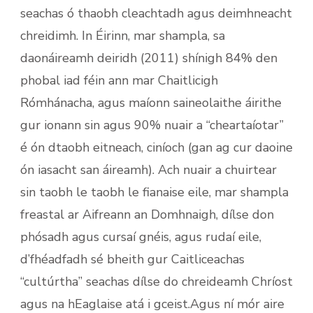
seachas ó thaobh cleachtadh agus deimhneacht
chreidimh. In Éirinn, mar shampla, sa
daonáireamh deiridh (2011) shínigh 84% den
phobal iad féin ann mar Chaitlicigh
Rómhánacha, agus maíonn saineolaithe áirithe
gur ionann sin agus 90% nuair a “cheartaíotar”
é ón dtaobh eitneach, ciníoch (gan ag cur daoine
ón iasacht san áireamh). Ach nuair a chuirtear
sin taobh le taobh le fianaise eile, mar shampla
freastal ar Aifreann an Domhnaigh, dílse don
phósadh agus cursaí gnéis, agus rudaí eile,
d’fhéadfadh sé bheith gur Caitliceachas
“cultúrtha” seachas dílse do chreideamh Chríost
agus na hEaglaise atá i gceist.Agus ní mór aire