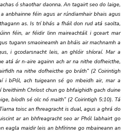
chas ó shaothar daonna. An tagairt seo do laige,
a anbhainne féin agus ar rúndiamhair bhais agus
thagann as. Is trí bhás a fháil don rud atá saolta,
nn féin, ar féidir linn maireachtáil i gceart mar
. Agus tugann smaoineamh an bháis air machnamh a
 i gcodarsnacht leis, an ghlóir shíoraí. Mar a
the atá ár n-aire againn ach ar na nithe dofheicthe,
irfidh na nithe dofheicthe go bráth” (2 Coirintigh
aí i bPól, ach tuigeann sé go mbeidh air, mar a
í breithimh Chríost chun go bhfaighidh gach duine
ge, bíodh sé olc nó maith” (2 Coirintigh 5:10). Tá
iarna toisc an fhreagracht is dual, agus a ghrá do
uiscint ar an bhfreagracht seo ar Phól labhairt go
gan eagla maidir leis an bhfírinne go mbaineann an