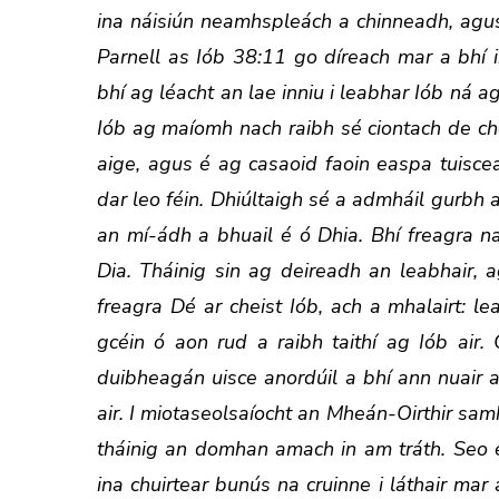
ina náisiún neamhspleách a chinneadh, agus
Parnell as Iób 38:11 go díreach mar a bhí 
bhí ag léacht an lae inniu i leabhar Iób ná ag
Iób ag maíomh nach raibh sé ciontach de cho
aige, agus é ag casaoid faoin easpa tuiscean
dar leo féin. Dhiúltaigh sé a admháil gurbh 
an mí-ádh a bhuail é ó Dhia. Bhí freagra na
Dia. Tháinig sin ag deireadh an leabhair, ag
freagra Dé ar cheist Iób, ach a mhalairt: l
gcéin ó aon rud a raibh taithí ag Iób ai
duibheagán uisce anordúil a bhí ann nuair 
air. I miotaseolsaíocht an Mheán-Oirthir sam
tháinig an domhan amach in am tráth. Seo é
ina chuirtear bunús na cruinne i láthair mar