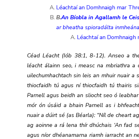
Léachtaí an Domhnaigh mar Thre
B.
An Bíobla in Agallamh le Cei
ar bheatha spioradálta inmheána
Léachtaí an Domhnaigh 
Céad Léacht (Iób 38:1, 8-12). Anseo a the
léacht álainn seo, i measc na mbriathra a 
uilechumhachtach sin leis an mhuir nuair a 
thiocfaidh tú agus ní thiocfaidh tú thairis 
Parnell agus beidh an sliocht seo ó leabhar
mór ón úsáid a bhain Parnell as i bhfeach
nuair a dúirt sé (as Béarla): “Níl de cheart a
ag aoinne a rá lena thír dhúchais ‘An fad seo
agus níor dhéanamarna riamh iarracht an ne 