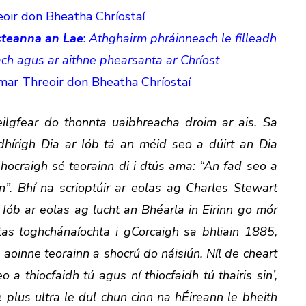
oir don Bheatha Chríostaí
steanna an Lae
:
Athghairm phráinneach le filleadh
ch agus ar aithne phearsanta ar Chríost
mar Threoir don Bheatha Chríostaí
ilgfear do thonnta uaibhreacha droim ar ais. Sa
dhírigh Dia ar Iób tá an méid seo a dúirt an Dia
shocraigh sé teorainn di i dtús ama: “An fad seo a
sin”. Bhí na scrioptúir ar eolas ag Charles Stewart
 Iób ar eolas ag lucht an Bhéarla in Eirinn go mór
tas toghchánaíochta i gCorcaigh sa bhliain 1885,
g aoinne teorainn a shocrú do náisiún. Níl de cheart
 a thiocfaidh tú agus ní thiocfaidh tú thairis sin’,
plus ultra le dul chun cinn na hÉireann le bheith