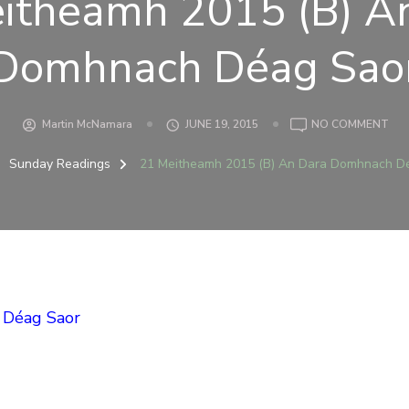
itheamh 2015 (B) A
Domhnach Déag Sao
ON
Martin McNamara
JUNE 19, 2015
NO COMMENT
21
ME
Sunday Readings
21 Meitheamh 2015 (B) An Dara Domhnach D
201
(B)
AN
DA
DO
DÉ
SA
 Déag Saor