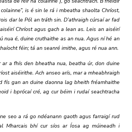
easta de réir na colainne”), go seachtrach. B’fhéidir
colainne”, is é sin le rá i mbeatha shaolta Chríost,
is dar le Pól an tráth sin. D’athraigh cúrsaí ar fad
iséirí Chríost agus gach a lean as. Leis an aiséirí
thú nua é, duine cruthaithe as an nua. Agus ní hé an
thaíocht féin; tá an seanré imithe, agus ré nua ann.
a fhís den bheatha nua, beatha úr, don duine
íost aiséirithe. Ach anseo arís, mar a mheabhraigh
 rud fís gan an duine daonna lag bheith fréamhaithe
eoid i bprócaí cré, ag cur béim i rudaí seachtracha
ine seo a rá go ndéanann gaoth agus farraigí rud
éal Mharcais bhí cur síos ar Íosa ag múineadh i