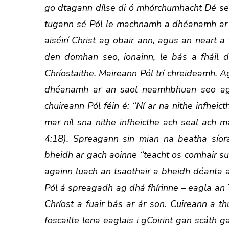
go dtagann dílse di ó mhórchumhacht Dé sea
tugann sé Pól le machnamh a dhéanamh ar 
aiséirí Christ ag obair ann, agus an neart a 
den domhan seo, ionainn, le bás a fháil dúi
Chríostaithe. Maireann Pól trí chreideamh
dhéanamh ar an saol neamhbhuan seo agus,
chuireann Pól féin é: “Ní ar na nithe infheic
mar níl sna nithe infheicthe ach seal ach ma
4:18). Spreagann sin mian na beatha síor
bheidh ar gach aoinne “teacht os comhair su
againn luach an tsaothair a bheidh déanta ai
Pól á spreagadh ag dhá fhírinne – eagla an T
Chríost a fuair bás ar ár son. Cuireann a th
foscailte lena eaglais i gCoirint gan scáth 