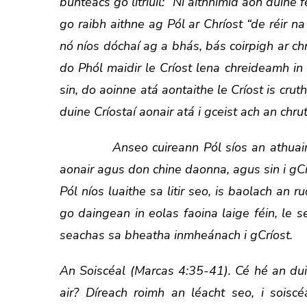
buntéacs go litriúil: “Ní aithnimíd aon duine f
go raibh aithne ag Pól ar Chríost “de réir na 
nó níos dóchaí ag a bhás, bás coirpigh ar chro
do Phól maidir le Críost lena chreideamh in a
sin, do aoinne atá aontaithe le Críost is cru
duine Críostaí aonair atá i gceist ach an chru
Anseo cuireann Pól síos an athuair ar 
aonair agus don chine daonna, agus sin i gCr
Pól níos luaithe sa litir seo, is baolach an
go daingean in eolas faoina laige féin, le s
seachas sa bheatha inmheánach i gCríost.
An Soiscéal (Marcas 4:35-41). Cé hé an du
air? Díreach roimh an léacht seo, i soisc