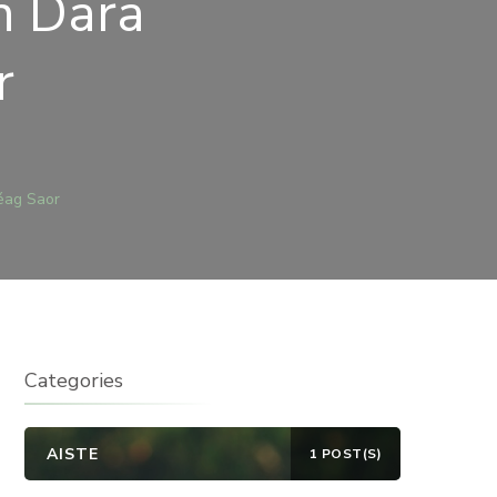
n Dara
r
ITHEAMH
éag Saor
5
RA
MHNACH
AG
OR
Categories
AISTE
1 POST(S)