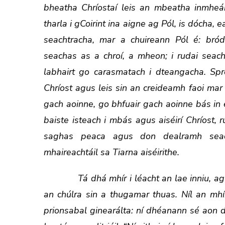
bheatha Chríostaí leis an mbeatha inmheán
tharla i gCoirint ina aigne ag Pól, is dócha, 
seachtracha, mar a chuireann Pól é: bród
seachas as a chroí, a mheon; i rudai seach
labhairt go carasmatach i dteangacha. Spr
Chríost agus leis sin an creideamh faoi mar 
gach aoinne, go bhfuair gach aoinne bás in éi
baiste isteach i mbás agus aiséirí Chríost,
saghas peaca agus don dealramh seac
mhaireachtáil sa Tiarna aiséirithe.
Tá dhá mhír i léacht an lae inniu, agus 
an chúlra sin a thugamar thuas. Níl an mhí
prionsabal ginearálta: ní dhéanann sé aon 