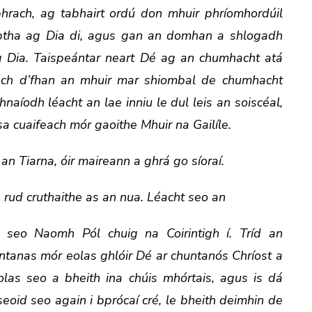
hrach, ag tabhairt ordú don mhuir phríomhordúil
eaptha ag Dia di, agus gan an domhan a shlogadh
ag Dia. Taispeántar neart Dé ag an chumhacht atá
údach d’fhan an mhuir mar shiombal de chumhacht
naíodh léacht an lae inniu le dul leis an soiscéal,
osa cuaifeach mór gaoithe Mhuir na Gailíle.
an Tiarna, óir maireann a ghrá go síoraí.
 rud cruthaithe as an nua. Léacht seo an
ir seo Naomh Pól chuig na Coirintigh í. Tríd an
ntanas mór eolas ghlóir Dé ar chuntanós Chríost a
eolas seo a bheith ina chúis mhórtais, agus is dá
eoid seo again i bprócaí cré, le bheith deimhin de