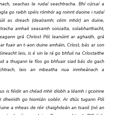
ach, seachas le rudaí seachtracha. Bhí cúrsaí a
eagla go raibh spéis rómhór ag roinnt daoine i rudaí
úil as dreach (dealramh; céim mhór) an duine,
tracha amhail seasamh soisialta, solabharthacht,
eagann grá Chríost Pól leanúint ar aghaidh, grá
ar fuair an t-aon duine amháin, Críost, bás ar son
neacht leis, is é sin le rá go bhfuil na Críostaithe
 rud a thugann le fíos go bhfuair siad bás do gach
htrach, leis an mbeatha nua inmheánach a
is féidir an chéad mhír díobh a léamh i gcoinne
r dheiridh go hiomlán soiléir. Ar dtús tugann Pól
duine a mheas de réir chaighdeán an tsaoil (nó an