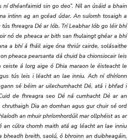
 ní dhéanfaimid sin go deo”. Níl an úsáid a bhain
ina intinn ag an gcéad údar. An suíomh tosaigh a
 tús fhreagra Dé ar Iób. Trí Leabhar Iób go léir bhí
ir nó de pheaca ar bith san fhulaingt ghéar a bhí
a a bhí á fháil aige óna thriúr cairde, solásaithe
aon pheaca pearsanta dá chuid ba chionsiocair leis
 ceiste á lorg aige ó Dhia maraon le éisteacht le
us tús leis i léacht an lae inniu. Ach ní dhíríonn
eagann sé béim ar uilechumhacht Dé, atá i bhfad i
r. Cuid de fhreagra seo Dé ná cumhacht Dé ar an
a chruthaigh Dia an domhan agus gur chuir sé ord
hlaíodh an mhuir phríomhordúil mar ollphéist as ar
 an cúlra chomh maith atá ag léacht an lae inniu
 a bheadh breith, saolú, ó bhroinn an duibheagáin,