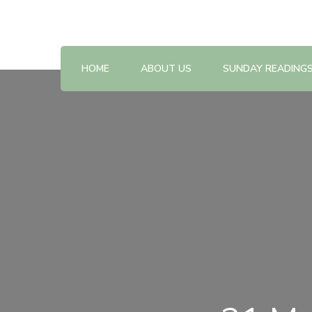
Reflections on the Sunday readings
Sunday Scripture Online
HOME
ABOUT US
SUNDAY READING