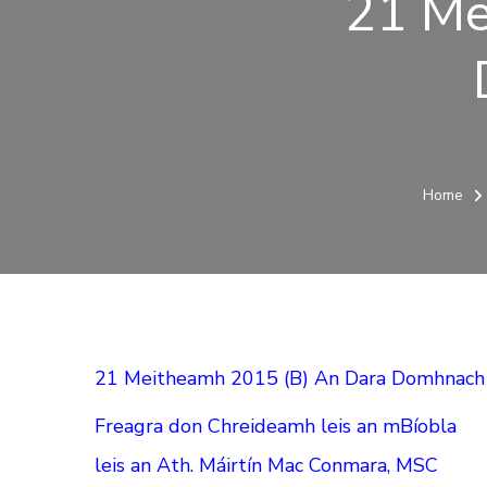
21 Me
Home
21 Meitheamh 2015 (B) An Dara Domhnach
Freagra don Chreideamh leis an mBíobla
leis an Ath. Máirtín Mac Conmara, MSC