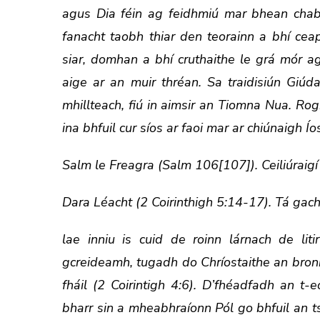
agus Dia féin ag feidhmiú mar bhean chab
fanacht taobh thiar den teorainn a bhí c
siar, domhan a bhí cruthaithe le grá mór 
aige ar an muir thréan. Sa traidisiún Gi
mhillteach, fiú in aimsir an Tiomna Nua. Rogh
ina bhfuil cur síos ar faoi mar ar chiúnaigh Í
Salm le Freagra (Salm 106[107]). Ceiliúraigí 
Dara Léacht (2 Coirinthigh 5:14-17). Tá gach
lae inniu is cuid de roinn lárnach de lit
gcreideamh, tugadh do Chríostaithe an bron
fháil (2 Coirintigh 4:6). D’fhéadfadh an t-
bharr sin a mheabhraíonn Pól go bhfuil an ts